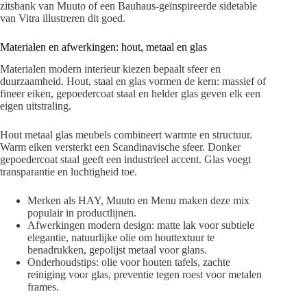
zitsbank van Muuto of een Bauhaus-geïnspireerde sidetable
van Vitra illustreren dit goed.
Materialen en afwerkingen: hout, metaal en glas
Materialen modern interieur kiezen bepaalt sfeer en
duurzaamheid. Hout, staal en glas vormen de kern: massief of
fineer eiken, gepoedercoat staal en helder glas geven elk een
eigen uitstraling.
Hout metaal glas meubels combineert warmte en structuur.
Warm eiken versterkt een Scandinavische sfeer. Donker
gepoedercoat staal geeft een industrieel accent. Glas voegt
transparantie en luchtigheid toe.
Merken als HAY, Muuto en Menu maken deze mix
populair in productlijnen.
Afwerkingen modern design: matte lak voor subtiele
elegantie, natuurlijke olie om houttextuur te
benadrukken, gepolijst metaal voor glans.
Onderhoudstips: olie voor houten tafels, zachte
reiniging voor glas, preventie tegen roest voor metalen
frames.