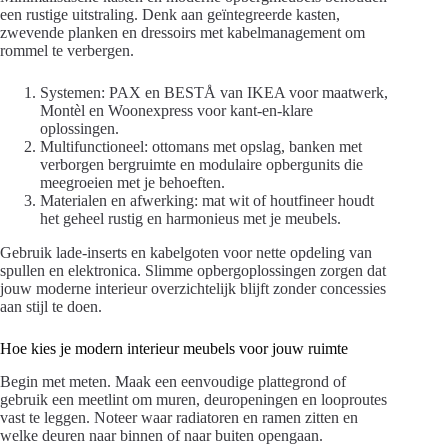
een rustige uitstraling. Denk aan geïntegreerde kasten,
zwevende planken en dressoirs met kabelmanagement om
rommel te verbergen.
Systemen: PAX en BESTÅ van IKEA voor maatwerk,
Montèl en Woonexpress voor kant-en-klare
oplossingen.
Multifunctioneel: ottomans met opslag, banken met
verborgen bergruimte en modulaire opbergunits die
meegroeien met je behoeften.
Materialen en afwerking: mat wit of houtfineer houdt
het geheel rustig en harmonieus met je meubels.
Gebruik lade-inserts en kabelgoten voor nette opdeling van
spullen en elektronica. Slimme opbergoplossingen zorgen dat
jouw moderne interieur overzichtelijk blijft zonder concessies
aan stijl te doen.
Hoe kies je modern interieur meubels voor jouw ruimte
Begin met meten. Maak een eenvoudige plattegrond of
gebruik een meetlint om muren, deuropeningen en looproutes
vast te leggen. Noteer waar radiatoren en ramen zitten en
welke deuren naar binnen of naar buiten opengaan.