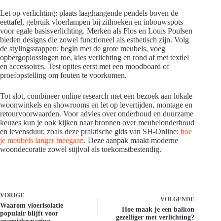
Let op verlichting: plaats laaghangende pendels boven de
eettafel, gebruik vloerlampen bij zithoeken en inbouwspots
voor egale basisverlichting. Merken als Flos en Louis Poulsen
bieden designs die zowel functioneel als esthetisch zijn. Volg
de stylingsstappen: begin met de grote meubels, voeg
opbergoplossingen toe, kies verlichting en rond af met textiel
en accessoires. Test opties eerst met een moodboard of
proefopstelling om fouten te voorkomen.
Tot slot, combineer online research met een bezoek aan lokale
woonwinkels en showrooms en let op levertijden, montage en
retourvoorwaarden. Voor advies over onderhoud en duurzame
keuzes kun je ook kijken naar bronnen over meubelonderhoud
en levensduur, zoals deze praktische gids van SH-Online:
hoe
je meubels langer meegaan
. Deze aanpak maakt moderne
woondecoratie zowel stijlvol als toekomstbestendig.
VORIGE
VOLGENDE
Waarom vloerisolatie
Hoe maak je een balkon
populair blijft voor
gezelliger met verlichting?