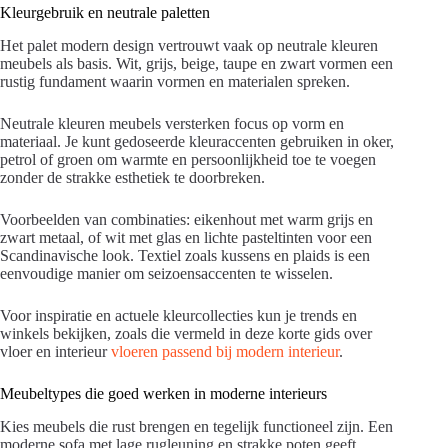
Kleurgebruik en neutrale paletten
Het palet modern design vertrouwt vaak op neutrale kleuren
meubels als basis. Wit, grijs, beige, taupe en zwart vormen een
rustig fundament waarin vormen en materialen spreken.
Neutrale kleuren meubels versterken focus op vorm en
materiaal. Je kunt gedoseerde kleuraccenten gebruiken in oker,
petrol of groen om warmte en persoonlijkheid toe te voegen
zonder de strakke esthetiek te doorbreken.
Voorbeelden van combinaties: eikenhout met warm grijs en
zwart metaal, of wit met glas en lichte pasteltinten voor een
Scandinavische look. Textiel zoals kussens en plaids is een
eenvoudige manier om seizoensaccenten te wisselen.
Voor inspiratie en actuele kleurcollecties kun je trends en
winkels bekijken, zoals die vermeld in deze korte gids over
vloer en interieur
vloeren passend bij modern interieur
.
Meubeltypes die goed werken in moderne interieurs
Kies meubels die rust brengen en tegelijk functioneel zijn. Een
moderne sofa met lage rugleuning en strakke poten geeft