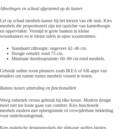
Afmetingen en schaal afgestemd op de kamer
Let op schaal meubels kamer bij het kiezen van elk stuk. Kies
meubels die proportioneel zijn ten opzichte van kamerhoogte
en oppervlakte. Vermijd te grote banken in kleine
woonkamers en te kleine tafels in open woonruimtes.
Standaard zithoogte: ongeveer 42–46 cm.
Hoogte eettafel: rond 75 cm.
Minimale doorloopruimte: 60–90 cm rond meubels.
Gebruik online room planners zoals IKEA of AR-apps van
retailers om ruimte meten meubels visueel te testen.
Balans tussen uitstraling en functionaliteit
Weeg esthetiek versus gebruik bij elke keuze. Modern design
moet niet ten koste gaan van comfort. Kies functionele
meubels modern met opbergruimte of verwijderbare bekleding
voor onderhoudsgemak.
Kies praktische designmeubels die slijtvaste stoffen bieden,