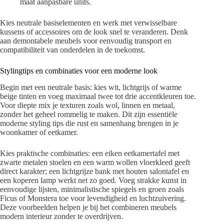
maat aanpasbare units.
Kies neutrale basiselementen en werk met verwisselbare
kussens of accessoires om de look snel te veranderen. Denk
aan demontabele meubels voor eenvoudig transport en
compatibiliteit van onderdelen in de toekomst.
Stylingtips en combinaties voor een moderne look
Begin met een neutrale basis: kies wit, lichtgrijs of warme
beige tinten en voeg maximaal twee tot drie accentkleuren toe.
Voor diepte mix je texturen zoals wol, linnen en metaal,
zonder het geheel rommelig te maken. Dit zijn essentiële
moderne styling tips die rust en samenhang brengen in je
woonkamer of eetkamer.
Kies praktische combinaties: een eiken eetkamertafel met
zwarte metalen stoelen en een warm wollen vloerkleed geeft
direct karakter; een lichtgrijze bank met houten salontafel en
een koperen lamp werkt net zo goed. Voeg strakke kunst in
eenvoudige lijsten, minimalistische spiegels en groen zoals
Ficus of Monstera toe voor levendigheid en luchtzuivering.
Deze voorbeelden helpen je bij het combineren meubels
modern interieur zonder te overdrijven.