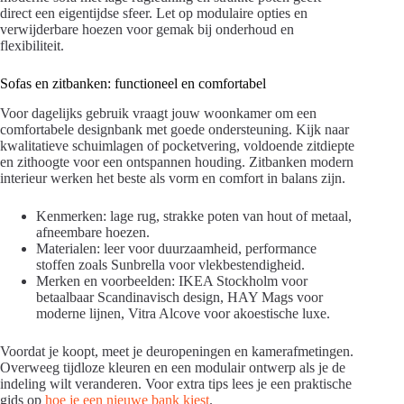
direct een eigentijdse sfeer. Let op modulaire opties en
verwijderbare hoezen voor gemak bij onderhoud en
flexibiliteit.
Sofas en zitbanken: functioneel en comfortabel
Voor dagelijks gebruik vraagt jouw woonkamer om een
comfortabele designbank met goede ondersteuning. Kijk naar
kwalitatieve schuimlagen of pocketvering, voldoende zitdiepte
en zithoogte voor een ontspannen houding. Zitbanken modern
interieur werken het beste als vorm en comfort in balans zijn.
Kenmerken: lage rug, strakke poten van hout of metaal,
afneembare hoezen.
Materialen: leer voor duurzaamheid, performance
stoffen zoals Sunbrella voor vlekbestendigheid.
Merken en voorbeelden: IKEA Stockholm voor
betaalbaar Scandinavisch design, HAY Mags voor
moderne lijnen, Vitra Alcove voor akoestische luxe.
Voordat je koopt, meet je deuropeningen en kamerafmetingen.
Overweeg tijdloze kleuren en een modulair ontwerp als je de
indeling wilt veranderen. Voor extra tips lees je een praktische
gids op
hoe je een nieuwe bank kiest
.