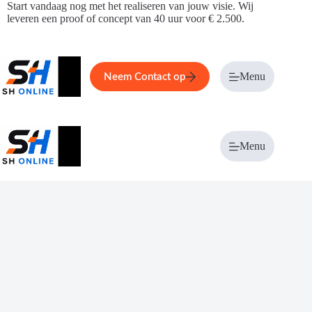
Ga
Start vandaag nog met het realiseren van jouw visie. Wij
naar
leveren een proof of concept van 40 uur voor € 2.500.
de
inhoud
Home
Service
Over ons
Menu
Magazi
Neem Contact op
Menu