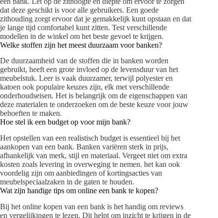
een bank. Let op de zithoogte en diepte om ervoor te zorgen
dat deze geschikt is voor alle gebruikers. Een goede
zithouding zorgt ervoor dat je gemakkelijk kunt opstaan en dat
je lange tijd comfortabel kunt zitten. Test verschillende
modellen in de winkel om het beste gevoel te krijgen.
Welke stoffen zijn het meest duurzaam voor banken?
De duurzaamheid van de stoffen die in banken worden
gebruikt, heeft een grote invloed op de levensduur van het
meubelstuk. Leer is vaak duurzamer, terwijl polyester en
katoen ook populaire keuzes zijn, elk met verschillende
onderhoudseisen. Het is belangrijk om de eigenschappen van
deze materialen te onderzoeken om de beste keuze voor jouw
behoeften te maken.
Hoe stel ik een budget op voor mijn bank?
Het opstellen van een realistisch budget is essentieel bij het
aankopen van een bank. Banken variëren sterk in prijs,
afhankelijk van merk, stijl en materiaal. Vergeet niet om extra
kosten zoals levering in overweging te nemen. het kan ook
voordelig zijn om aanbiedingen of kortingsacties van
meubelspeciaalzaken in de gaten te houden.
Wat zijn handige tips om online een bank te kopen?
Bij het online kopen van een bank is het handig om reviews
en vergelijkingen te lezen. Dit helpt om inzicht te krijgen in de