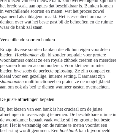
Het kiezen van een nieuwe bank kan overweldigend zijn door
het brede scala aan opties dat beschikbaar is. Banken komen
in verschillende soorten en maten, wat het proces zowel
spannend als uitdagend maakt. Het is essentieel om na te
denken over wat het beste past bij de behoeften en de ruimte
waar de bank zal staan.
Verschillende soorten banken
Er zijn diverse soorten banken die elk hun eigen voordelen
bieden.
Hoekbanken
zijn bijzonder populair voor grotere
woonkamers omdat ze een royale zithoek creëren en meerdere
personen kunnen accommoderen. Voor kleinere ruimtes
bieden
love seats
de perfecte oplossing. Ze zijn compact en
ideaal voor een gezellige, intieme setting. Daarnaast zijn
slaapbanken
multifunctioneel en praten ze de mogelijkheid
aan om ook als bed te dienen wanneer gasten overnachten.
De juiste afmetingen bepalen
Bij het kiezen van een bank is het cruciaal om de juiste
afmetingen in overweging te nemen. De beschikbare ruimte in
de woonkamer bepaalt vaak welke stijl en grootte het beste
past. Het is verstandig om de ruimte te meten voordat een
beslissing wordt genomen. Een
hoekbank
kan bijvoorbeeld