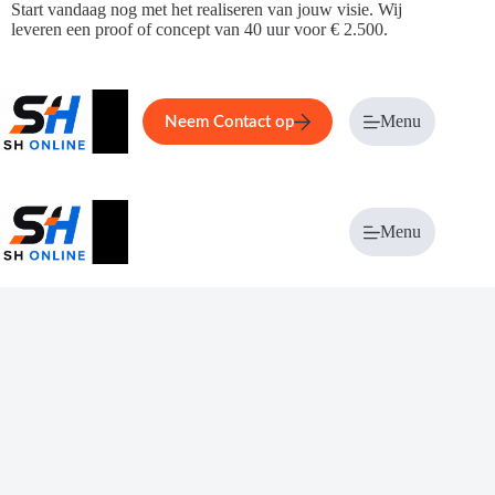
Ga
Start vandaag nog met het realiseren van jouw visie. Wij
naar
leveren een proof of concept van 40 uur voor € 2.500.
de
inhoud
Home
Service
Over ons
Menu
Magazi
Neem Contact op
Menu