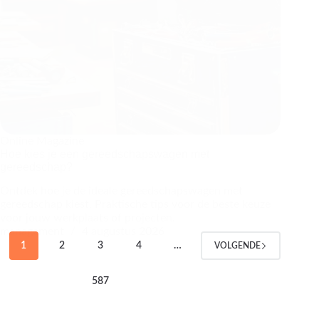
Online Magazine
Hoe kies je een gereedschapswagen met
gereedschap?
Ontdek hoe je de ideale gereedschapswagen met
gereedschap kiest. Praktische tips voor de beste keuze
voor jouw werkplaats of projecten.
management
4 augustus 2026
1
2
3
4
…
VOLGENDE
587