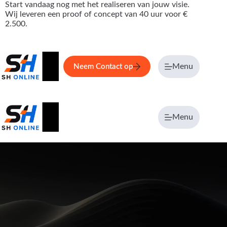
Ga
Start vandaag nog met het realiseren van jouw visie.
naar
Wij leveren een proof of concept van 40 uur voor €
de
2.500.
inhoud
Home
Service
Over ons
Menu
Maga
Neem Contact op
Menu