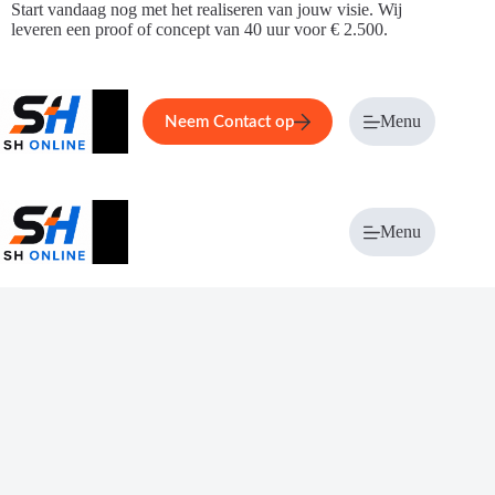
Ga
Start vandaag nog met het realiseren van jouw visie. Wij
naar
leveren een proof of concept van 40 uur voor € 2.500.
de
inhoud
Home
Service
Over ons
Menu
Magazi
Neem Contact op
Menu