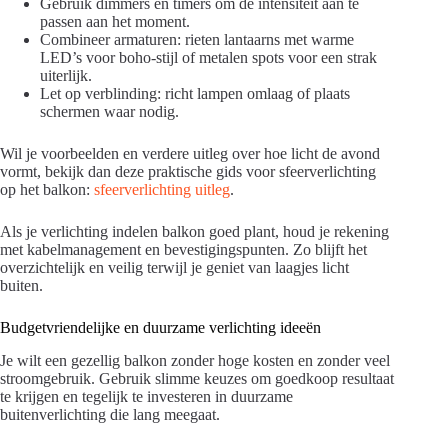
Gebruik dimmers en timers om de intensiteit aan te
passen aan het moment.
Combineer armaturen: rieten lantaarns met warme
LED’s voor boho-stijl of metalen spots voor een strak
uiterlijk.
Let op verblinding: richt lampen omlaag of plaats
schermen waar nodig.
Wil je voorbeelden en verdere uitleg over hoe licht de avond
vormt, bekijk dan deze praktische gids voor sfeerverlichting
op het balkon:
sfeerverlichting uitleg
.
Als je verlichting indelen balkon goed plant, houd je rekening
met kabelmanagement en bevestigingspunten. Zo blijft het
overzichtelijk en veilig terwijl je geniet van laagjes licht
buiten.
Budgetvriendelijke en duurzame verlichting ideeën
Je wilt een gezellig balkon zonder hoge kosten en zonder veel
stroomgebruik. Gebruik slimme keuzes om goedkoop resultaat
te krijgen en tegelijk te investeren in duurzame
buitenverlichting die lang meegaat.