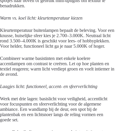
spotjes naar boven of gebruik mini-uplights om textuur te
benadrukken.
Warm vs. koel licht: kleurtemperatuur kiezen
Kleurtemperatuur buitenlampen bepaalt de beleving. Voor een
knusse, huiselijke sfeer kies je 2.700–3.000K. Neutraal licht
rond 3.500–4.000K is geschikt voor lees- of hobbyplekken.
Voor helder, functioneel licht ga je naar 5.000K of hoger.
Combineer warme basistinten met enkele koelere
accentlampen om contrast te creëren. Let op hoe planten en
textiel reageren; warm licht verdiept groen en voelt intiemer in
de avond.
Laagjes licht: functioneel, accent- en sfeerverlichting
Werk met drie lagen: basislicht voor veiligheid, accentlicht
voor focuspunten en sfeerverlichting voor de algemene
ambiance. Een wandlamp bij de deur, een spot bij de
plantenbak en een lichtsnoer langs de reling vormen een
goede set.