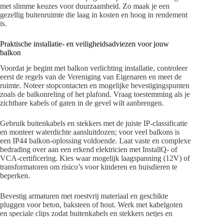
met slimme keuzes voor duurzaamheid. Zo maak je een
gezellig buitenruimte die laag in kosten en hoog in rendement
is.
Praktische installatie- en veiligheidsadviezen voor jouw
balkon
Voordat je begint met balkon verlichting installatie, controleer
eerst de regels van de Vereniging van Eigenaren en meet de
ruimte. Noteer stopcontacten en mogelijke bevestigingspunten
zoals de balkonreling of het plafond. Vraag toestemming als je
zichtbare kabels of gaten in de gevel wilt aanbrengen.
Gebruik buitenkabels en stekkers met de juiste IP-classificatie
en monteer waterdichte aansluitdozen; voor veel balkons is
een IP44 balkon-oplossing voldoende. Laat vaste en complexe
bedrading over aan een erkend elektricien met InstallQ- of
VCA-certificering. Kies waar mogelijk laagspanning (12V) of
transformatoren om risico’s voor kinderen en huisdieren te
beperken.
Bevestig armaturen met roestvrij materiaal en geschikte
pluggen voor beton, baksteen of hout. Werk met kabelgoten
en speciale clips zodat buitenkabels en stekkers netjes en