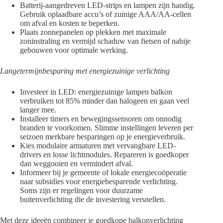
Batterij-aangedreven LED-strips en lampen zijn handig.
Gebruik oplaadbare accu’s of zuinige AAA/AA-cellen
om afval en kosten te beperken.
Plaats zonnepanelen op plekken met maximale
zoninstraling en vermijd schaduw van fietsen of nabije
gebouwen voor optimale werking.
Langetermijnbesparing met energiezuinige verlichting
Investeer in LED: energiezuinige lampen balkon
verbruiken tot 85% minder dan halogeen en gaan veel
langer mee.
Installeer timers en bewegingssensoren om onnodig
branden te voorkomen. Slimme instellingen leveren per
seizoen merkbare besparingen op je energieverbruik.
Kies modulaire armaturen met vervangbare LED-
drivers en losse lichtmodules. Repareren is goedkoper
dan weggooien en vermindert afval.
Informeer bij je gemeente of lokale energiecoöperatie
naar subsidies voor energiebesparende verlichting.
Soms zijn er regelingen voor duurzame
buitenverlichting die de investering versnellen.
Met deze ideeën combineer je goedkope balkonverlichting