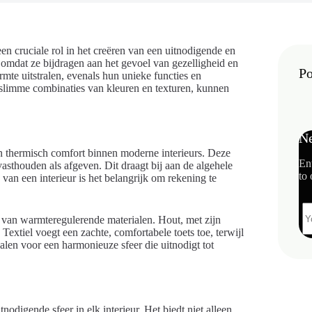
en cruciale rol in het creëren van een uitnodigende en
, omdat ze bijdragen aan het gevoel van gezelligheid en
Po
rmte uitstralen, evenals hun unieke functies en
n slimme combinaties van kleuren en texturen, kunnen
Ne
an thermisch comfort binnen moderne interieurs. Deze
En
sthouden als afgeven. Dit draagt bij aan de algehele
to 
van een interieur is het belangrijk om rekening te
n van warmteregulerende materialen. Hout, met zijn
Textiel voegt een zachte, comfortabele toets toe, terwijl
alen voor een harmonieuze sfeer die uitnodigt tot
odigende sfeer in elk interieur. Het biedt niet alleen