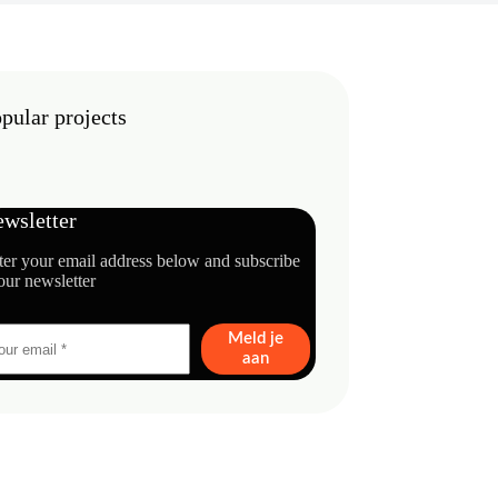
pular projects
wsletter
ter your email address below and subscribe
our newsletter
Meld je
aan