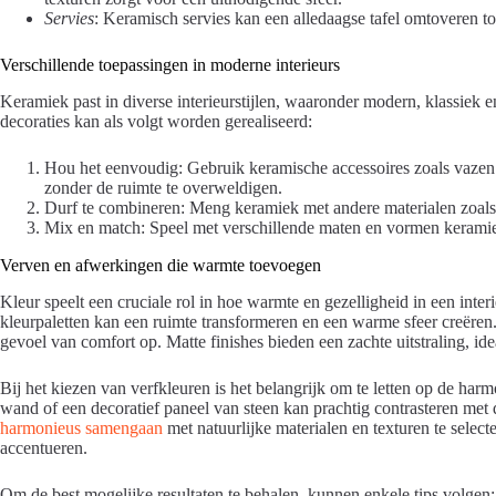
Servies
: Keramisch servies kan een alledaagse tafel omtoveren tot 
Verschillende toepassingen in moderne interieurs
Keramiek past in diverse interieurstijlen, waaronder modern, klassiek 
decoraties kan als volgt worden gerealiseerd:
Hou het eenvoudig: Gebruik keramische accessoires zoals vazen 
zonder de ruimte te overweldigen.
Durf te combineren: Meng keramiek met andere materialen zoals
Mix en match: Speel met verschillende maten en vormen keramie
Verven en afwerkingen die warmte toevoegen
Kleur speelt een cruciale rol in hoe warmte en gezelligheid in een int
kleurpaletten kan een ruimte transformeren en een warme sfeer creëren. 
gevoel van comfort op. Matte finishes bieden een zachte uitstraling, i
Bij het kiezen van verfkleuren is het belangrijk om te letten op de ha
wand of een decoratief paneel van steen kan prachtig contrasteren met
harmonieus samengaan
met natuurlijke materialen en texturen te selec
accentueren.
Om de best mogelijke resultaten te behalen, kunnen enkele tips volgen: