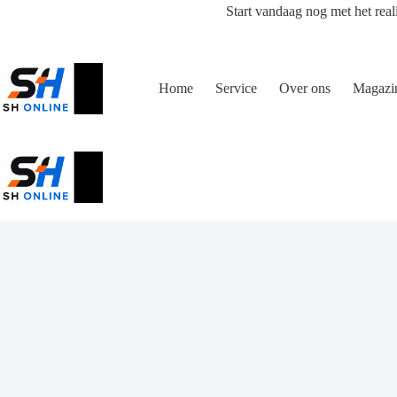
Ga
Start vandaag nog met het real
naar
de
inhoud
Home
Service
Over ons
Magazi