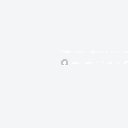
Welke materialen geven warmte aan 
management
17 oktober 202