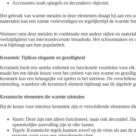
Accessoires zoals spiegels en decoratieve objecten
Het gebruik van warme metalen in deze elementen draagt bij aan een uit
materialen kan een ruimte verlevendigen en tegelijkertijd de warmte b
Wanneer men deze metalen in combinatie met andere stijlen en material
veelzijdigheid van
interieurdecoratie
benadrukt. Het schoonmaken en o
wat bijdraagt aan hun populariteit.
Keramiek: Tijdloze elegantie en gezelligheid
Keramiek biedt een unieke esthetiek en functionele voordelen voor elk
maakt het een ideale keuze voor het creëren van een warme en gezellige s
keramiek kan een belangrijke rol spelen in het interieur. De verschill
uitstraling, waardoor elk keramisch element bijdraagt aan de algehele g
Keramische elementen die warmte uitstralen
Bij de keuze voor interieur keramiek zijn er verschillende elementen di
Vazen
: Deze zijn niet alleen functioneel, maar ook decoratief.
opmerkelijke aanvulling zijn in elke kamer.
Tegels
: Keramische tegels kunnen zowel op de vloer als aan de m
texturen zorgt voor een uitnodigende sfeer.