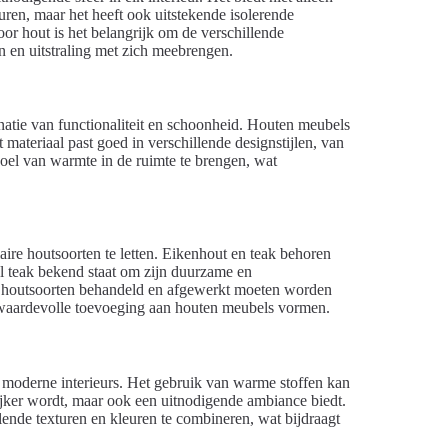
euren, maar het heeft ook uitstekende isolerende
oor hout is het belangrijk om de verschillende
 en uitstraling met zich meebrengen.
natie van functionaliteit en schoonheid. Houten meubels
t materiaal past goed in verschillende designstijlen, van
voel van warmte in de ruimte te brengen, wat
aire houtsoorten te letten. Eikenhout en teak behoren
ijl teak bekend staat om zijn duurzame en
e houtsoorten behandeld en afgewerkt moeten worden
waardevolle toevoeging aan houten meubels vormen.
 in moderne interieurs. Het gebruik van warme stoffen kan
lijker wordt, maar ook een uitnodigende ambiance biedt.
lende texturen en kleuren te combineren, wat bijdraagt