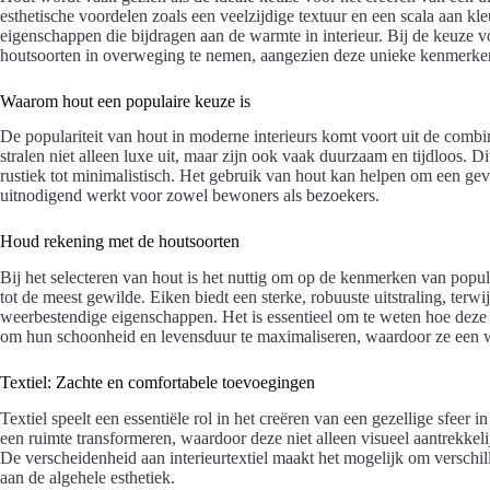
esthetische voordelen zoals een veelzijdige textuur en een scala aan kl
eigenschappen die bijdragen aan de warmte in interieur. Bij de keuze v
houtsoorten in overweging te nemen, aangezien deze unieke kenmerken
Waarom hout een populaire keuze is
De populariteit van hout in moderne interieurs komt voort uit de combi
stralen niet alleen luxe uit, maar zijn ook vaak duurzaam en tijdloos. Di
rustiek tot minimalistisch. Het gebruik van hout kan helpen om een ge
uitnodigend werkt voor zowel bewoners als bezoekers.
Houd rekening met de houtsoorten
Bij het selecteren van hout is het nuttig om op de kenmerken van popul
tot de meest gewilde. Eiken biedt een sterke, robuuste uitstraling, terw
weerbestendige eigenschappen. Het is essentieel om te weten hoe dez
om hun schoonheid en levensduur te maximaliseren, waardoor ze een 
Textiel: Zachte en comfortabele toevoegingen
Textiel speelt een essentiële rol in het creëren van een gezellige sfeer
een ruimte transformeren, waardoor deze niet alleen visueel aantrekke
De verscheidenheid aan interieurtextiel maakt het mogelijk om verschil
aan de algehele esthetiek.