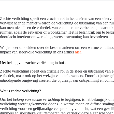
Zachte verlichting speelt een cruciale rol in het creëren van een sfeerv
verwijst naar de manier waarop de verlichting de uitstraling van een ru
kan men niet alleen de esthetiek van een interieur verbeteren, maar ook
ruimtes, zoals de eetkamer of woonkamer. Het is belangrijk om te begrij
doordacht interieur ontwerp de gewenste stemming kan bevorderen.
Wil je meer ontdekken over de beste manieren om een warme en uitnod
impact van sfeervolle verlichting in ons artikel
hier
.
Het belang van zachte verlichting in huis
Zachte verlichting speelt een cruciale rol in de sfeer en uitstraling van
esthetiek, maar ook op het welzijn van de bewoners. Door het juiste g
uitnodigende omgeving creëren die bijdraagt aan ontspanning en comfo
Wat is zachte verlichting?
Om het
belang van zachte verlichting
te begrijpen, is het belangrijk om
verlichting wordt gekenmerkt door zijn warme tonen en diffuse straling. In
verlichting voor een gelijkmatige verspreiding van licht, wat een gezel
dimmers en specifieke kleurtemperaturen versterkt deze eigenschappen 