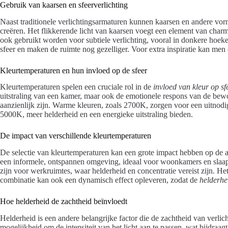
Gebruik van kaarsen en sfeerverlichting
Naast traditionele verlichtingsarmaturen kunnen kaarsen en andere vo
creëren. Het flikkerende licht van kaarsen voegt een element van char
ook gebruikt worden voor subtiele verlichting, vooral in donkere hoe
sfeer en maken de ruimte nog gezelliger. Voor extra inspiratie kan men
Kleurtemperaturen en hun invloed op de sfeer
Kleurtemperaturen spelen een cruciale rol in de
invloed van kleur op sf
uitstraling van een kamer, maar ook de emotionele respons van de bewo
aanzienlijk zijn. Warme kleuren, zoals 2700K, zorgen voor een uitnodige
5000K, meer helderheid en een energieke uitstraling bieden.
De impact van verschillende kleurtemperaturen
De selectie van kleurtemperaturen kan een grote impact hebben op de a
een informele, ontspannen omgeving, ideaal voor woonkamers en slaap
zijn voor werkruimtes, waar helderheid en concentratie vereist zijn. He
combinatie kan ook een dynamisch effect opleveren, zodat de
helderhe
Hoe helderheid de zachtheid beïnvloedt
Helderheid is een andere belangrijke factor die de zachtheid van verli
mogelijkheid om de intensiteit van het licht aan te passen, wat bijdraa