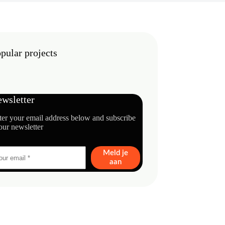
pular projects
wsletter
ter your email address below and subscribe
our newsletter
Meld je
aan