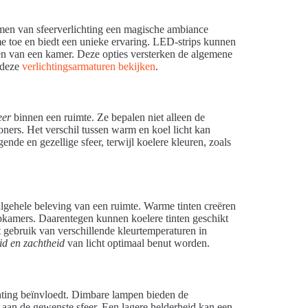
rmen van sfeerverlichting een magische ambiance
me toe en biedt een unieke ervaring. LED-strips kunnen
ken van een kamer. Deze opties versterken de algemene
 deze
verlichtingsarmaturen bekijken
.
eer
binnen een ruimte. Ze bepalen niet alleen de
ners. Het verschil tussen warm en koel licht kan
nde en gezellige sfeer, terwijl koelere kleuren, zoals
lgehele beleving van een ruimte. Warme tinten creëren
kamers. Daarentegen kunnen koelere tinten geschikt
t gebruik van verschillende kleurtemperaturen in
id en zachtheid
van licht optimaal benut worden.
chting beïnvloedt. Dimbare lampen bieden de
gt aan de gewenste sfeer. Een lagere helderheid kan een