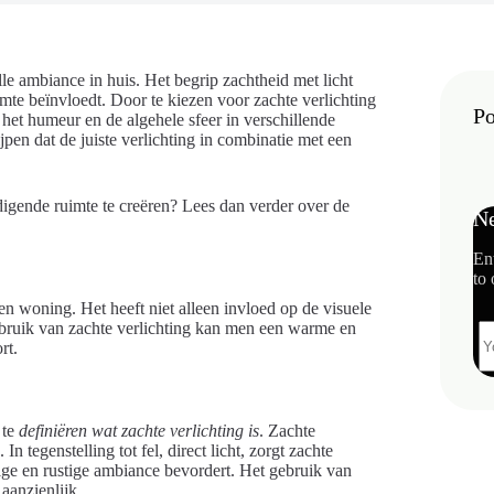
olle ambiance in huis. Het begrip zachtheid met licht
imte beïnvloedt. Door te kiezen voor zachte verlichting
Po
 het humeur en de algehele sfeer in verschillende
pen dat de juiste verlichting in combinatie met een
igende ruimte te creëren? Lees dan verder over de
Ne
En
to 
 een woning. Het heeft niet alleen invloed op de visuele
ebruik van zachte verlichting kan men een warme en
rt.
 te
definiëren wat zachte verlichting is
. Zachte
 tegenstelling tot fel, direct licht, zorgt zachte
lige en rustige ambiance bevordert. Het gebruik van
aanzienlijk.