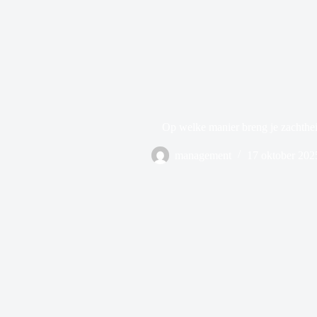
Op welke manier breng je zachthei
management
17 oktober 202