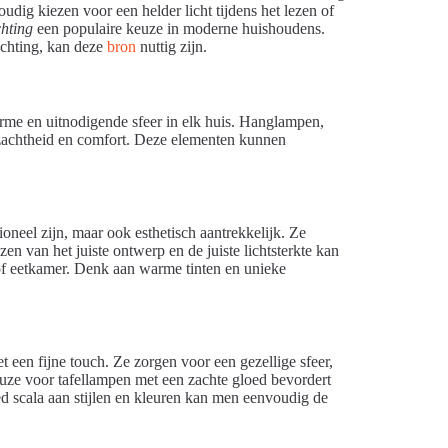
udig kiezen voor een helder licht tijdens het lezen of
chting
een populaire keuze in moderne huishoudens.
ichting, kan deze
bron
nuttig zijn.
arme en uitnodigende sfeer in elk huis. Hanglampen,
n zachtheid en comfort. Deze elementen kunnen
ioneel zijn, maar ook esthetisch aantrekkelijk. Ze
zen van het juiste ontwerp en de juiste lichtsterkte kan
of eetkamer. Denk aan warme tinten en unieke
t een fijne touch. Ze zorgen voor een gezellige sfeer,
euze voor tafellampen met een zachte gloed bevordert
ed scala aan stijlen en kleuren kan men eenvoudig de