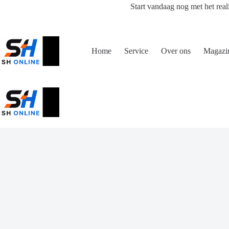
Ga
Start vandaag nog met het real
naar
de
inhoud
Home
Service
Over ons
Magazi