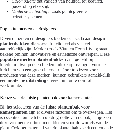
Color palette
dat varieert van neutraal tot gedurfd,
passend bij elke stijl.
Moderne technologie
zoals geïntegreerde
irrigatiesystemen.
Populaire merken en designers
Diverse merken en designers bieden een scala aan
design
plantenbakken
die zowel functioneel als visueel
aantrekkelijk zijn. Merken zoals Vitra en Ferm Living staan
bekend om hun innovatieve en esthetische ontwerpen. Deze
populaire merken plantenbakken
zijn geliefd bij
interieurontwerpers en bieden unieke oplossingen voor het
inrichten van een groen interieur. Door te kiezen voor
producten van deze merken, kunnen gebruikers gemakkelijk
een
moderne uitstraling
creëren in hun woon- of
werkruimte.
Keuze van de juiste plantenbak voor kamerplanten
Bij het selecteren van de
juiste plantenbak voor
kamerplanten
zijn er diverse factoren om te overwegen. Het
is essentieel om te letten op de grootte van de bak, aangezien
deze voldoende ruimte moet bieden voor de wortels van de
plant. Ook het materiaal van de plantenbak speelt een cruciale