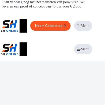
Ga
Start vandaag nog met het realiseren van jouw visie. Wij
naar
leveren een proof of concept van 40 uur voor € 2.500.
de
inhoud
Home
Service
Over ons
Menu
Magazi
Neem Contact op
Menu