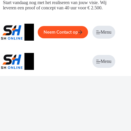
Ga
Start vandaag nog met het realiseren van jouw visie. Wij
naar
leveren een proof of concept van 40 uur voor € 2.500.
de
inhoud
Home
Service
Over ons
Menu
Magazi
Neem Contact op
Menu