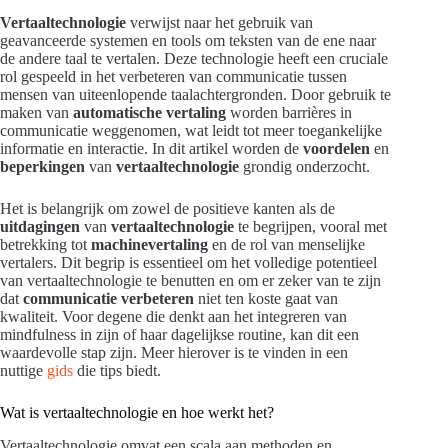
Vertaaltechnologie
verwijst naar het gebruik van
geavanceerde systemen en tools om teksten van de ene naar
de andere taal te vertalen. Deze technologie heeft een cruciale
rol gespeeld in het verbeteren van communicatie tussen
mensen van uiteenlopende taalachtergronden. Door gebruik te
maken van
automatische vertaling
worden barrières in
communicatie weggenomen, wat leidt tot meer toegankelijke
informatie en interactie. In dit artikel worden de
voordelen
en
beperkingen
van
vertaaltechnologie
grondig onderzocht.
Het is belangrijk om zowel de positieve kanten als de
uitdagingen
van
vertaaltechnologie
te begrijpen, vooral met
betrekking tot
machinevertaling
en de rol van menselijke
vertalers. Dit begrip is essentieel om het volledige potentieel
van vertaaltechnologie te benutten en om er zeker van te zijn
dat
communicatie verbeteren
niet ten koste gaat van
kwaliteit. Voor degene die denkt aan het integreren van
mindfulness in zijn of haar dagelijkse routine, kan dit een
waardevolle stap zijn. Meer hierover is te vinden in een
nuttige
gids
die tips biedt.
Wat is vertaaltechnologie en hoe werkt het?
Vertaaltechnologie omvat een scala aan methoden en