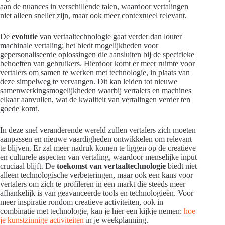
aan de nuances in verschillende talen, waardoor vertalingen
niet alleen sneller zijn, maar ook meer contextueel relevant.
De
evolutie
van vertaaltechnologie gaat verder dan louter
machinale vertaling; het biedt mogelijkheden voor
gepersonaliseerde oplossingen die aansluiten bij de specifieke
behoeften van gebruikers. Hierdoor komt er meer ruimte voor
vertalers om samen te werken met technologie, in plaats van
deze simpelweg te vervangen. Dit kan leiden tot nieuwe
samenwerkingsmogelijkheden waarbij vertalers en machines
elkaar aanvullen, wat de kwaliteit van vertalingen verder ten
goede komt.
In deze snel veranderende wereld zullen vertalers zich moeten
aanpassen en nieuwe vaardigheden ontwikkelen om relevant
te blijven. Er zal meer nadruk komen te liggen op de creatieve
en culturele aspecten van vertaling, waardoor menselijke input
cruciaal blijft. De
toekomst van vertaaltechnologie
biedt niet
alleen technologische verbeteringen, maar ook een kans voor
vertalers om zich te profileren in een markt die steeds meer
afhankelijk is van geavanceerde tools en technologieën. Voor
meer inspiratie rondom creatieve activiteiten, ook in
combinatie met technologie, kan je hier een kijkje nemen:
hoe
je kunstzinnige activiteiten
in je weekplanning.