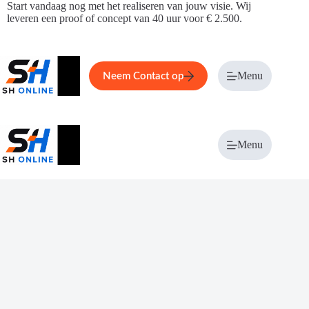
Ga
Start vandaag nog met het realiseren van jouw visie. Wij
naar
leveren een proof of concept van 40 uur voor € 2.500.
de
inhoud
Home
Service
Over ons
Menu
Magazi
Neem Contact op
Menu