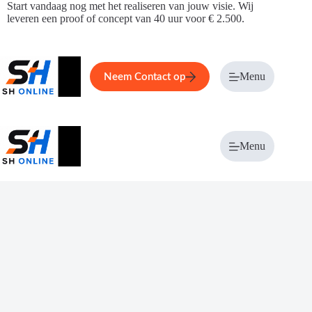
Ga
Start vandaag nog met het realiseren van jouw visie. Wij
naar
leveren een proof of concept van 40 uur voor € 2.500.
de
inhoud
Home
Service
Over ons
Menu
Magazi
Neem Contact op
Menu