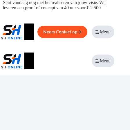
Ga
Start vandaag nog met het realiseren van jouw visie. Wij
naar
leveren een proof of concept van 40 uur voor € 2.500.
de
inhoud
Home
Service
Over ons
Menu
Magazi
Neem Contact op
Menu