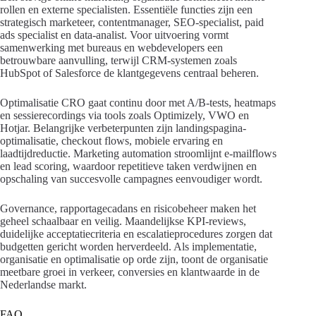
rollen en externe specialisten. Essentiële functies zijn een
strategisch marketeer, contentmanager, SEO-specialist, paid
ads specialist en data-analist. Voor uitvoering vormt
samenwerking met bureaus en webdevelopers een
betrouwbare aanvulling, terwijl CRM-systemen zoals
HubSpot of Salesforce de klantgegevens centraal beheren.
Optimalisatie CRO gaat continu door met A/B-tests, heatmaps
en sessierecordings via tools zoals Optimizely, VWO en
Hotjar. Belangrijke verbeterpunten zijn landingspagina-
optimalisatie, checkout flows, mobiele ervaring en
laadtijdreductie. Marketing automation stroomlijnt e-mailflows
en lead scoring, waardoor repetitieve taken verdwijnen en
opschaling van succesvolle campagnes eenvoudiger wordt.
Governance, rapportagecadans en risicobeheer maken het
geheel schaalbaar en veilig. Maandelijkse KPI-reviews,
duidelijke acceptatiecriteria en escalatieprocedures zorgen dat
budgetten gericht worden herverdeeld. Als implementatie,
organisatie en optimalisatie op orde zijn, toont de organisatie
meetbare groei in verkeer, conversies en klantwaarde in de
Nederlandse markt.
FAQ