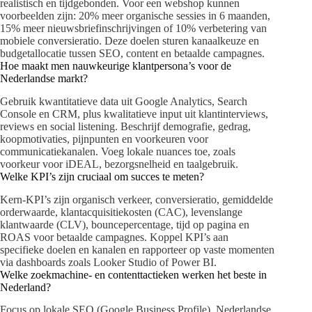
realistisch en tijdgebonden. Voor een webshop kunnen
voorbeelden zijn: 20% meer organische sessies in 6 maanden,
15% meer nieuwsbriefinschrijvingen of 10% verbetering van
mobiele conversieratio. Deze doelen sturen kanaalkeuze en
budgetallocatie tussen SEO, content en betaalde campagnes.
Hoe maakt men nauwkeurige klantpersona’s voor de
Nederlandse markt?
Gebruik kwantitatieve data uit Google Analytics, Search
Console en CRM, plus kwalitatieve input uit klantinterviews,
reviews en social listening. Beschrijf demografie, gedrag,
koopmotivaties, pijnpunten en voorkeuren voor
communicatiekanalen. Voeg lokale nuances toe, zoals
voorkeur voor iDEAL, bezorgsnelheid en taalgebruik.
Welke KPI’s zijn cruciaal om succes te meten?
Kern-KPI’s zijn organisch verkeer, conversieratio, gemiddelde
orderwaarde, klantacquisitiekosten (CAC), levenslange
klantwaarde (CLV), bouncepercentage, tijd op pagina en
ROAS voor betaalde campagnes. Koppel KPI’s aan
specifieke doelen en kanalen en rapporteer op vaste momenten
via dashboards zoals Looker Studio of Power BI.
Welke zoekmachine- en contenttactieken werken het beste in
Nederland?
Focus op lokale SEO (Google Business Profile), Nederlandse