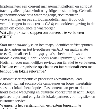
Implementeer een consent management platform en zorg dat
tracking alleen plaatsvindt na geldige toestemming. Gebruik
geanonimiseerde data waar mogelijk, documenteer
verwerkingen en pas attributiemodellen aan. Houd ook
veranderingen in tools (zoals GA4) en cookiewetgeving in de
gaten om compliance te waarborgen.
Wat zijn praktische stappen om conversie te verbeteren
(CRO)?
Start met data-analyse en heatmaps, identificeer frictiepunten
in de klantreis en test hypotheses via A/B- en multivariate
tests. Optimaliseer landingspagina’s, checkout flows en
mobiele ervaring. Gebruik tools zoals Optimizely, VWO en
Hotjar en voer maandelijkse reviews om iteratief te verbeteren.
Hoe kan een organisatie opschalen en internationaliseren met
behoud van lokale relevantie?
Automatiseer repetitieve processen (e-mailflows, lead
scoring), schaal succesvolle campagnes en bouw meertalige
sites met lokale betaalopties. Pas content aan per markt en
houd lokale wetgeving en culturele voorkeuren in acht. Begin
gefaseerd per land en gebruik lokale partners voor logistiek en
customer service.
Wanneer is het verstandig om een extern bureau in te