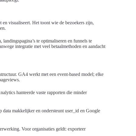
en visualiseert. Het toont wie de bezoekers zijn,
en.
landingspagina’s te optimaliseren en funnels te
anwege integratie met veel betaalmethoden en aandacht
structuur. GA4 werkt met een event-based model; elke
 pageviews.
nalytics hanteerde vaste rapporten die minder
p data makkelijker en ondersteunt user_id en Google
rwerking. Voor organisaties geldt: exporteer