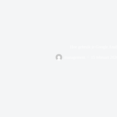
Hoe gebruik je Google Anal
management
15 februari 202