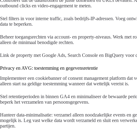
Controleer dat de datastromen de juiste domeinen en URLs bevatten. 
outbound clicks en video-engagement te meten.
Stel filters in voor interne traffic, zoals bedrijfs-IP-adressen. Voeg o
data te beperken.
Beheer toegangsrechten via account- en property-niveaus. Werk met ro
alleen de minimaal benodigde rechten.
Link de property met Google Ads, Search Console en BigQuery voor d
Privacy en AVG: toestemming en gegevensretentie
Implementeer een cookiebanner of consent management platform dat vo
alleen start na geldige toestemming wanneer dat wettelijk vereist is.
Stel retentieperioden in binnen GA4 en minimaliseer de bewaarde peri
beperk het verzamelen van persoonsgegevens.
Hanteer data-minimalisatie: verzamel alleen noodzakelijke events en geb
mogelijk is. Leg vast welke data wordt verzameld en sluit een verwer
partijen.