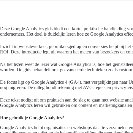
Deze Google Analytics gids biedt een korte, praktische handleiding vo
ondernemers. Het doel is duidelijk: leren hoe ze Google Analytics effec
Inzicht in websiteverkeer, gebruikersgedrag en conversies helpt bij het
ROI. Deze introductie legt uit waarom het meten van bezoekers en conve
Na het lezen weet de lezer wat Google Analytics is, hoe het geïnstallee
worden. De gids behandelt ook geavanceerde technieken zoals custom
De focus ligt op Google Analytics 4 (GA4), met vergelijkingen naar Un
nog migreren. De uitleg houdt rekening met AVG-regels en privacy-eis
Deze tekst nodigt uit om praktisch aan de slag te gaan met website ana
Google Analytics leren wil gebruiken om content en marketingkanalen 
Hoe gebruik je Google Analytics?
Google Analytics helpt organisaties en webshops data te verzamelen en t
vergelijkt versies en wijst op de belangrijkste cijfers die men dagelijks 