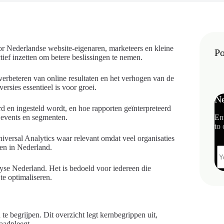
or Nederlandse website-eigenaren, marketeers en kleine
Po
tief inzetten om betere beslissingen te nemen.
 verbeteren van online resultaten en het verhogen van de
rsies essentieel is voor groei.
Ne
rd en ingesteld wordt, en hoe rapporten geïnterpreteerd
 events en segmenten.
En
to 
iversal Analytics waar relevant omdat veel organisaties
en in Nederland.
lyse Nederland. Het is bedoeld voor iedereen die
te optimaliseren.
e begrijpen. Dit overzicht legt kernbegrippen uit,
raadpleegt.