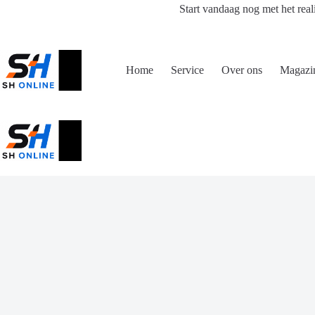
Ga
Start vandaag nog met het real
naar
de
inhoud
Home
Service
Over ons
Magazi