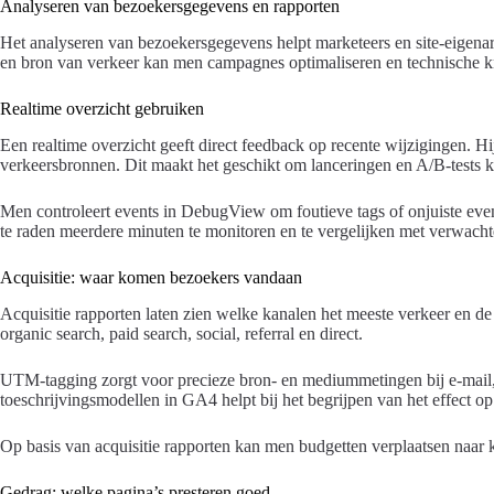
Analyseren van bezoekersgegevens en rapporten
Het analyseren van bezoekersgegevens helpt marketeers en site-eigenar
en bron van verkeer kan men campagnes optimaliseren en technische k
Realtime overzicht gebruiken
Een realtime overzicht geeft direct feedback op recente wijzigingen. Hij
verkeersbronnen. Dit maakt het geschikt om lanceringen en A/B-tests ko
Men controleert events in DebugView om foutieve tags of onjuiste even
te raden meerdere minuten te monitoren en te vergelijken met verwacht
Acquisitie: waar komen bezoekers vandaan
Acquisitie rapporten laten zien welke kanalen het meeste verkeer en de 
organic search, paid search, social, referral en direct.
UTM-tagging zorgt voor precieze bron- en mediummetingen bij e-mail, s
toeschrijvingsmodellen in GA4 helpt bij het begrijpen van het effect op
Op basis van acquisitie rapporten kan men budgetten verplaatsen naar
Gedrag: welke pagina’s presteren goed