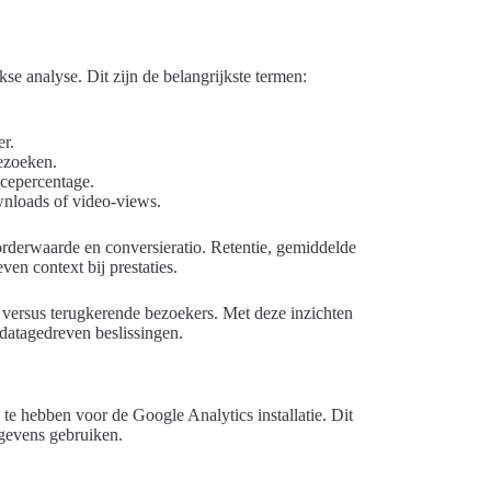
kse analyse. Dit zijn de belangrijkste termen:
er.
ezoeken.
ncepercentage.
wnloads of video-views.
rderwaarde en conversieratio. Retentie, gemiddelde
even context bij prestaties.
e versus terugkerende bezoekers. Met deze inzichten
datagedreven beslissingen.
 te hebben voor de Google Analytics installatie. Dit
egevens gebruiken.