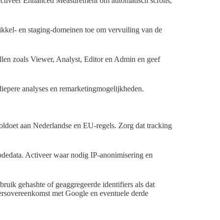
Activeer Enhanced Measurement om automatisch scrolls,
ntwikkel- en staging-domeinen toe om vervuiling van de
llen zoals Viewer, Analyst, Editor en Admin en geef
iepere analyses en remarketingmogelijkheden.
ldoet aan Nederlandse en EU-regels. Zorg dat tracking
odedata. Activeer waar nodig IP-anonimisering en
ruik gehashte of geaggregeerde identifiers als dat
kersovereenkomst met Google en eventuele derde