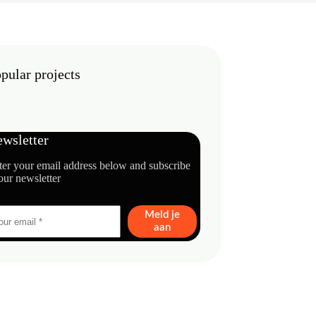
pular projects
wsletter
ter your email address below and subscribe
our newsletter
Meld je
aan