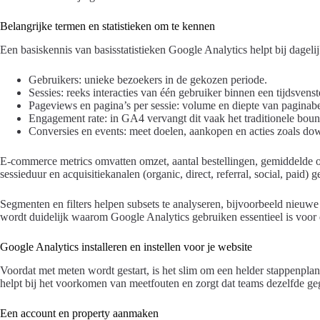
Belangrijke termen en statistieken om te kennen
Een basiskennis van basisstatistieken Google Analytics helpt bij dagelij
Gebruikers: unieke bezoekers in de gekozen periode.
Sessies: reeks interacties van één gebruiker binnen een tijdsvenst
Pageviews en pagina’s per sessie: volume en diepte van paginab
Engagement rate: in GA4 vervangt dit vaak het traditionele bou
Conversies en events: meet doelen, aankopen en acties zoals do
E-commerce metrics omvatten omzet, aantal bestellingen, gemiddelde o
sessieduur en acquisitiekanalen (organic, direct, referral, social, paid) g
Segmenten en filters helpen subsets te analyseren, bijvoorbeeld nieuw
wordt duidelijk waarom Google Analytics gebruiken essentieel is voor 
Google Analytics installeren en instellen voor je website
Voordat met meten wordt gestart, is het slim om een helder stappenplan
helpt bij het voorkomen van meetfouten en zorgt dat teams dezelfde g
Een account en property aanmaken