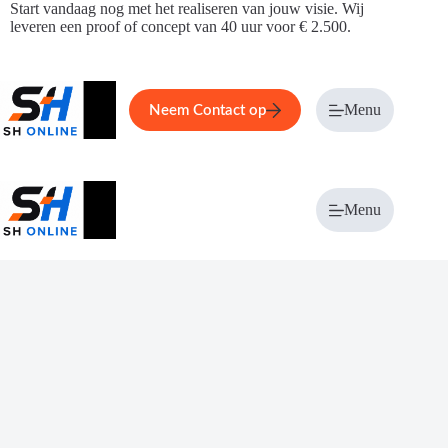
Ga
Start vandaag nog met het realiseren van jouw visie. Wij
naar
leveren een proof of concept van 40 uur voor € 2.500.
de
inhoud
Home
Service
Over ons
Menu
Magazi
Neem Contact op
Menu