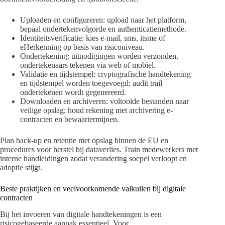
Uploaden en configureren: upload naar het platform,
bepaal ondertekenvolgorde en authenticatiemethode.
Identiteitsverificatie: kies e-mail, sms, itsme of
eHerkenning op basis van risiconiveau.
Ondertekening: uitnodigingen worden verzonden,
ondertekenaars tekenen via web of mobiel.
Validatie en tijdstempel: cryptografische handtekening
en tijdstempel worden toegevoegd; audit trail
ondertekenen wordt gegenereerd.
Downloaden en archiveren: voltooide bestanden naar
veilige opslag; houd rekening met archivering e-
contracten en bewaartermijnen.
Plan back-up en retentie met opslag binnen de EU en
procedures voor herstel bij dataverlies. Train medewerkers met
interne handleidingen zodat verandering soepel verloopt en
adoptie stijgt.
Beste praktijken en veelvoorkomende valkuilen bij digitale
contracten
Bij het invoeren van digitale handtekeningen is een
risicogebaseerde aanpak essentieel. Voor