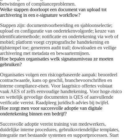
betwistingen of complianceproblemen.
Welke stappen doorloopt een document van upload tot
archivering in een e-signature workflow?
Stappen zijn: documentvoorbereiding en sjabloonselectie;
upload en configuratie van ondertekenvolgorde; keuze van
identificatiemethode; notificatie en ondertekening via web of
mobiel; platform voegt cryptografische handtekening en
tijdstempel toe; genereren audit trail; downloaden en veilige
archivering met metadata en bewaartermijnen.
Hoe bepalen organisaties welk signatuurniveau ze moeten
gebruiken?
Organisaties volgen een risicogebaseerde aanpak: beoordeel
contractwaarde, kans op geschil, branchevoorschriften en
interne compliance-eisen. Voor laagrisico offertes volstaat
vaak AES of zelfs eenvoudige handtekening. Voor hoge-risico
en wettelijk gevoelige documenten is QES of aanvullende
verificatie vereist. Raadpleeg juridisch advies bij twijfel.
Hoe zorgt men voor succesvolle adoptie van digitale
ondertekening binnen een bedrijf?
Succesvolle adoptie vereist training van medewerkers,
duidelijke interne procedures, gebruiksvriendelijke templates,
integratie met bestaande systemen en supportprocessen. Start