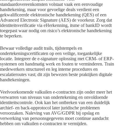
standaardovereenkomsten volstaat vaak een eenvoudige
handtekening, maar voor gevoelige deals verdient een
gekwalificeerde elektronische handtekening (QES) of een
Advanced Electronic Signature (AES) de voorkeur. Zorg dat
identiteitsverificatie via eHerkenning, itsme of bankID wordt
toegepast waar nodig om risico’s elektronische handtekening
te beperken.
Bewaar volledige audit trails, tijdstempels en
ondertekeningscertificaten op een veilige, toegankelijke
locatie. Integreer de e-signature oplossing met CRM- of ERP-
systemen om handmatig werk en fouten te verminderen. Train
medewerkers structureel en leg interne procedures en
escalatieroutes vast; dit zijn bewezen beste praktijken digitale
handtekeningen.
Veelvoorkomende valkuilen e-contracten zijn onder meer het
verwarren van niveaus van ondertekening en onvoldoende
identiteitscontrole. Ook kan het ontbreken van een duidelijk
archief- en back-upprotocol later juridische problemen
veroorzaken. Naleving van AVG/GDPR bij opslag en
verwerking van persoonsgegevens moet continue aandacht
hebben om valkuilen e-contracten te vermijden.