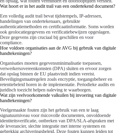
en opslag, wat fouten vermindert en doorlooptijden versnelt.
Wat hoort er in het audit trail van een ondertekend document?
Een volledig audit trail bevat tijdstempels, IP-adressen,
handelingen van ondertekenaars, gebruikte
authenticatiemethoden en certificaatinformatie. Soms worden
ook geolocatiegegevens en verificatiebewijzen opgeslagen.
Deze gegevens zijn cruciaal bij geschillen en voor
compliance.
Hoe voldoen organisaties aan de AVG bij gebruik van digitale
handtekeningen?
Organisaties moeten gegevensminimalisatie toepassen,
verwerkersovereenkomsten (DPA) sluiten en ervoor zorgen
dat opslag binnen de EU plaatsvindt indien vereist.
Beveiligingsmaatregelen zoals encryptie, toegangsbeheer en
retentiebeleid horen in de implementatie. Periodieke audits en
juridisch toezicht helpen naleving te waarborgen.
Wat zijn veelvoorkomende valkuilen bij invoering van digitale
handtekeningen?
Veelgemaakte fouten zijn het gebruik van een te laag
signatuurniveau voor risicovolle documenten, onvoldoende
identiteitsverificatie, ontbreken van DPA/SLA-afspraken met
de leverancier, slechte integratie met interne systemen en
gebrekkig archiveringsbeleid. Deze fouten kunnen leiden tot