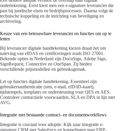
Een heldere aanpak versnelt de overstap naar digitale
ondertekening. Eerst kiest men een e-signature leverancier die
past bij juridische eisen en bedrijfsprocessen. Daarna volgt de
technische koppeling en de inrichting van beveiliging en
archivering.
Keuze van een betrouwbare leverancier en functies om op te
letten
Bij leverancier digitale handtekening kiezen draait het om
naleving van eIDAS en certificeringen zoals ISO 27001.
Bekende opties in Nederland zijn DocuSign, Adobe Sign,
SignRequest, Connective en OneSpan. Zij bieden
verschillende prijsmodellen en gebruiksgemak.
Let op functies digitale handtekening. Essentieel zijn
gebruikersauthenticatie (sms, e-mail, eID/ID-kaart),
tijdstempels, templates en ondersteuning voor QES en AES.
Controleer contractuele voorwaarden, SLA en DPA in lijn met
AVG.
Integratie met bestaande contract- en documentworkflows
Integratie is cruciaal voor adoptie. Kijk naar integratie e-
signature CRM met Salesforce en koppelingen naar ERP-