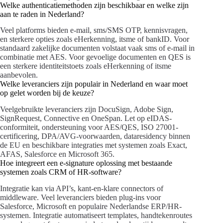
Welke authenticatiemethoden zijn beschikbaar en welke zijn
aan te raden in Nederland?
Veel platforms bieden e-mail, sms/SMS OTP, kennisvragen,
en sterkere opties zoals eHerkenning, itsme of bankID. Voor
standaard zakelijke documenten volstaat vaak sms of e-mail in
combinatie met AES. Voor gevoelige documenten en QES is
een sterkere identiteitstoets zoals eHerkenning of itsme
aanbevolen.
Welke leveranciers zijn populair in Nederland en waar moet
op gelet worden bij de keuze?
Veelgebruikte leveranciers zijn DocuSign, Adobe Sign,
SignRequest, Connective en OneSpan. Let op eIDAS-
conformiteit, ondersteuning voor AES/QES, ISO 27001-
certificering, DPA/AVG-voorwaarden, dataresidency binnen
de EU en beschikbare integraties met systemen zoals Exact,
AFAS, Salesforce en Microsoft 365.
Hoe integreert een e-signature oplossing met bestaande
systemen zoals CRM of HR-software?
Integratie kan via API’s, kant-en-klare connectors of
middleware. Veel leveranciers bieden plug-ins voor
Salesforce, Microsoft en populaire Nederlandse ERP/HR-
systemen. Integratie automatiseert templates, handtekenroutes