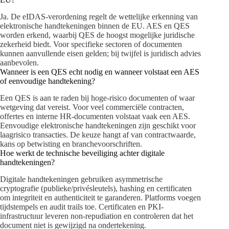
Ja. De eIDAS-verordening regelt de wettelijke erkenning van
elektronische handtekeningen binnen de EU. AES en QES
worden erkend, waarbij QES de hoogst mogelijke juridische
zekerheid biedt. Voor specifieke sectoren of documenten
kunnen aanvullende eisen gelden; bij twijfel is juridisch advies
aanbevolen.
Wanneer is een QES echt nodig en wanneer volstaat een AES
of eenvoudige handtekening?
Een QES is aan te raden bij hoge-risico documenten of waar
wetgeving dat vereist. Voor veel commerciële contracten,
offertes en interne HR-documenten volstaat vaak een AES.
Eenvoudige elektronische handtekeningen zijn geschikt voor
laagrisico transacties. De keuze hangt af van contractwaarde,
kans op betwisting en branchevoorschriften.
Hoe werkt de technische beveiliging achter digitale
handtekeningen?
Digitale handtekeningen gebruiken asymmetrische
cryptografie (publieke/privésleutels), hashing en certificaten
om integriteit en authenticiteit te garanderen. Platforms voegen
tijdstempels en audit trails toe. Certificaten en PKI-
infrastructuur leveren non-repudiation en controleren dat het
document niet is gewijzigd na ondertekening.