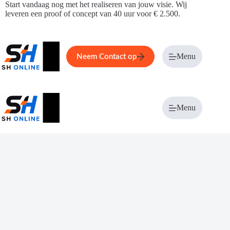
Ga
Start vandaag nog met het realiseren van jouw visie. Wij
naar
leveren een proof of concept van 40 uur voor € 2.500.
de
inhoud
Home
Service
Over ons
Menu
Magazi
Neem Contact op
Menu