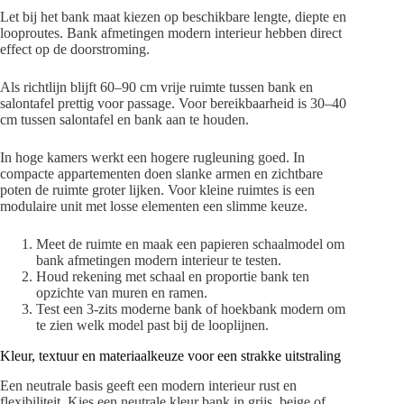
Let bij het bank maat kiezen op beschikbare lengte, diepte en
looproutes. Bank afmetingen modern interieur hebben direct
effect op de doorstroming.
Als richtlijn blijft 60–90 cm vrije ruimte tussen bank en
salontafel prettig voor passage. Voor bereikbaarheid is 30–40
cm tussen salontafel en bank aan te houden.
In hoge kamers werkt een hogere rugleuning goed. In
compacte appartementen doen slanke armen en zichtbare
poten de ruimte groter lijken. Voor kleine ruimtes is een
modulaire unit met losse elementen een slimme keuze.
Meet de ruimte en maak een papieren schaalmodel om
bank afmetingen modern interieur te testen.
Houd rekening met schaal en proportie bank ten
opzichte van muren en ramen.
Test een 3-zits moderne bank of hoekbank modern om
te zien welk model past bij de looplijnen.
Kleur, textuur en materiaalkeuze voor een strakke uitstraling
Een neutrale basis geeft een modern interieur rust en
flexibiliteit. Kies een neutrale kleur bank in grijs, beige of