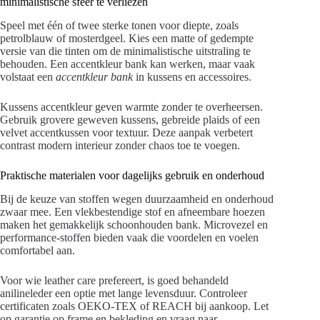
minimalistische sfeer te verliezen
Speel met één of twee sterke tonen voor diepte, zoals
petrolblauw of mosterdgeel. Kies een matte of gedempte
versie van die tinten om de minimalistische uitstraling te
behouden. Een accentkleur bank kan werken, maar vaak
volstaat een
accentkleur bank
in kussens en accessoires.
Kussens accentkleur geven warmte zonder te overheersen.
Gebruik grovere geweven kussens, gebreide plaids of een
velvet accentkussen voor textuur. Deze aanpak verbetert
contrast modern interieur zonder chaos toe te voegen.
Praktische materialen voor dagelijks gebruik en onderhoud
Bij de keuze van stoffen wegen duurzaamheid en onderhoud
zwaar mee. Een vlekbestendige stof en afneembare hoezen
maken het gemakkelijk schoonhouden bank. Microvezel en
performance-stoffen bieden vaak die voordelen en voelen
comfortabel aan.
Voor wie leather care prefereert, is goed behandeld
anilineleder een optie met lange levensduur. Controleer
certificaten zoals OEKO-TEX of REACH bij aankoop. Let
op garantie op frame en bekleding en vraag naar