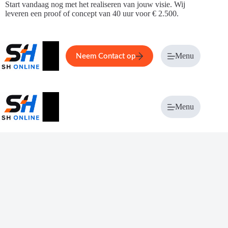
Ga
Start vandaag nog met het realiseren van jouw visie. Wij
naar
leveren een proof of concept van 40 uur voor € 2.500.
de
inhoud
Home
Service
Over ons
Menu
Magazi
Neem Contact op
Menu