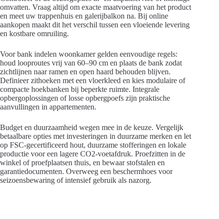
omvatten. Vraag altijd om exacte maatvoering van het product
en meet uw trappenhuis en galerijbalkon na. Bij online
aankopen maakt dit het verschil tussen een vloeiende levering
en kostbare omruiling.
Voor bank indelen woonkamer gelden eenvoudige regels:
houd looproutes vrij van 60–90 cm en plaats de bank zodat
zichtlijnen naar ramen en open haard behouden blijven.
Definieer zithoeken met een vloerkleed en kies modulaire of
compacte hoekbanken bij beperkte ruimte. Integrale
opbergoplossingen of losse opbergpoefs zijn praktische
aanvullingen in appartementen.
Budget en duurzaamheid wegen mee in de keuze. Vergelijk
betaalbare opties met investeringen in duurzame merken en let
op FSC-gecertificeerd hout, duurzame stofferingen en lokale
productie voor een lagere CO2-voetafdruk. Proefzitten in de
winkel of proefplaatsen thuis, en bewaar stofstalen en
garantiedocumenten. Overweeg een beschermhoes voor
seizoensbewaring of intensief gebruik als nazorg.