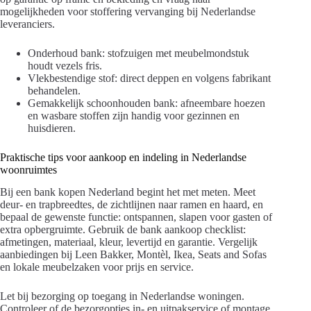
mogelijkheden voor stoffering vervanging bij Nederlandse
leveranciers.
Onderhoud bank: stofzuigen met meubelmondstuk
houdt vezels fris.
Vlekbestendige stof: direct deppen en volgens fabrikant
behandelen.
Gemakkelijk schoonhouden bank: afneembare hoezen
en wasbare stoffen zijn handig voor gezinnen en
huisdieren.
Praktische tips voor aankoop en indeling in Nederlandse
woonruimtes
Bij een bank kopen Nederland begint het met meten. Meet
deur- en trapbreedtes, de zichtlijnen naar ramen en haard, en
bepaal de gewenste functie: ontspannen, slapen voor gasten of
extra opbergruimte. Gebruik de bank aankoop checklist:
afmetingen, materiaal, kleur, levertijd en garantie. Vergelijk
aanbiedingen bij Leen Bakker, Montèl, Ikea, Seats and Sofas
en lokale meubelzaken voor prijs en service.
Let bij bezorging op toegang in Nederlandse woningen.
Controleer of de bezorgopties in- en uitpakservice of montage