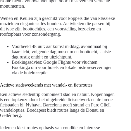
Rome biedt avondwandelingen door Trastevere en verlichte
monumenten.
Wenen en Keulen zijn geschikt voor koppels die van klassieke
muziek en elegante cafés houden. Activiteiten die passen bij
dit type zijn boottochtjes, een voorstelling bezoeken en
rooftopbars voor zonsondergang.
Voorbeeld 48 uur: aankomst middag, avondmaal bij
kaarslicht, volgende dag museum en boottocht, laatste
dag rustig ontbijt en uitzichtpunt.
Boekingsadvies: Google Flights voor vluchten,
Booking.com voor hotels en lokale bistroreserveringen
via de hotelreceptie.
Actieve stadsweekends met wandel- en fietsroutes
Een actieve stedentrip combineert stad en natuur. Kopenhagen
is een topkeuze door het uitgebreide fietsnetwerk en de brede
fietspaden bij Nyhavn. Barcelona geeft strand en Parc Güell
wandelopties. Boedapest biedt routes langs de Donau en
Gellértberg.
Iedereen kiest routes op basis van conditie en interesse.