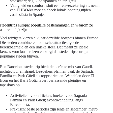
stadskaart; dag 3: ontspannen en terugreis.
Veiligheid en comfort: sluit een reisverzekering af, neem
een EHBO-kit mee en check lokale openingstijden
zoals siësta in Spanje.
stedentrips europa: populaire bestemmingen en waarom ze
aantrekkelijk zijn
Veel reizigers kiezen elk jaar dezelfde hotspots binnen Europa.
Die steden combineren iconische attracties, goede
bereikbaarheid en een unieke sfeer. Dat maakt ze ideale
keuzes voor korte reizen en zorgt dat stedentrips europa
populaire steden blijven.
Een Barcelona stedentrip biedt de perfecte mix van Gaudí-
architectuur en strand. Bezoekers plannen vaak de Sagrada
Família en Park Güell als topprioriteiten. Wandelen door El
Born en het Barri Gòtic levert verrassende pleintjes en
tapasbars op.
Activiteiten: vooraf tickets boeken voor Sagrada
Família en Park Güell; avondwandeling langs
Barceloneta.
Praktisch: beste periodes zijn lente en september; metro