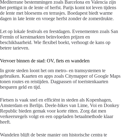
Mediterrane bestemmingen zoals Barcelona en Valencia zijn
het prettigst in de lente of herfst. Parijs komt tot leven tijdens
de lente met bloesems en terrasjes. Boedapest biedt warme
dagen in late lente en vroege herfst zonder de zomerdrukte.
Let op lokale festivals en feestdagen. Evenementen zoals San
Fermín of kerstmarkten beïnvloeden prijzen en
beschikbaarheid. Wie flexibel boekt, verhoogt de kans op
betere tarieven.
Vervoer binnen de stad: OV, fiets en wandelen
In grote steden loont het om metro- en tramsystemen te
gebruiken. Kaarten en apps zoals Citymapper of Google Maps
tonen routes en reistijden. Dagpassen of toeristenkaarten
besparen geld en tijd.
Fietsen is vaak snel en efficiënt in steden als Kopenhagen,
Amsterdam en Berlijn. Deele-bikes van Lime, Voi en Donkey
Republic bieden gemak voor korte ritten. Zorg dat men
verkeersregels volgt en een opgeladen betaalmethode klaar
heeft.
Wandelen blijft de beste manier om historische centra te