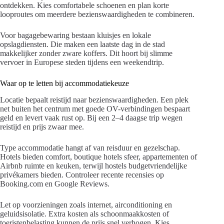
ontdekken. Kies comfortabele schoenen en plan korte
looproutes om meerdere bezienswaardigheden te combineren.
Voor bagagebewaring bestaan kluisjes en lokale
opslagdiensten. Die maken een laatste dag in de stad
makkelijker zonder zware koffers. Dit hoort bij slimme
vervoer in Europese steden tijdens een weekendtrip.
Waar op te letten bij accommodatiekeuze
Locatie bepaalt reistijd naar bezienswaardigheden. Een plek
net buiten het centrum met goede OV-verbindingen bespaart
geld en levert vaak rust op. Bij een 2–4 daagse trip wegen
reistijd en prijs zwaar mee.
Type accommodatie hangt af van reisduur en gezelschap.
Hotels bieden comfort, boutique hotels sfeer, appartementen of
Airbnb ruimte en keuken, terwijl hostels budgetvriendelijke
privékamers bieden. Controleer recente recensies op
Booking.com en Google Reviews.
Let op voorzieningen zoals internet, airconditioning en
geluidsisolatie. Extra kosten als schoonmaakkosten of
toeristenbelasting kunnen de prijs snel verhogen. Kies