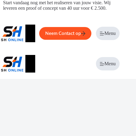
Ga
Start vandaag nog met het realiseren van jouw visie. Wij
naar
leveren een proof of concept van 40 uur voor € 2.500.
de
inhoud
Home
Service
Over ons
Menu
Magazi
Neem Contact op
Menu