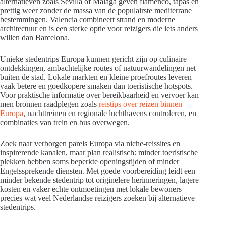
alternatieven zoals Sevilla of Málaga geven flamenco, tapas en
prettig weer zonder de massa van de populairste mediterrane
bestemmingen. Valencia combineert strand en moderne
architectuur en is een sterke optie voor reizigers die iets anders
willen dan Barcelona.
Unieke stedentrips Europa kunnen gericht zijn op culinaire
ontdekkingen, ambachtelijke routes of natuurwandelingen net
buiten de stad. Lokale markten en kleine proefroutes leveren
vaak betere en goedkopere smaken dan toeristische hotspots.
Voor praktische informatie over bereikbaarheid en vervoer kan
men bronnen raadplegen zoals
reistips over reizen binnen
Europa
, nachttreinen en regionale luchthavens controleren, en
combinaties van trein en bus overwegen.
Zoek naar verborgen parels Europa via niche-reissites en
inspirerende kanalen, maar plan realistisch: minder toeristische
plekken hebben soms beperkte openingstijden of minder
Engelssprekende diensten. Met goede voorbereiding leidt een
minder bekende stedentrip tot originelere herinneringen, lagere
kosten en vaker echte ontmoetingen met lokale bewoners —
precies wat veel Nederlandse reizigers zoeken bij alternatieve
stedentrips.