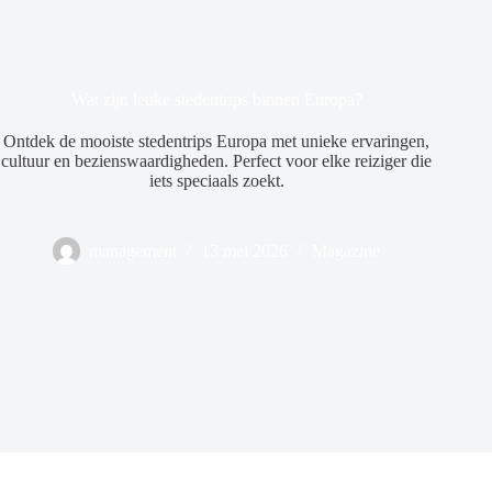
Wat zijn leuke stedentrips binnen Europa?
Ontdek de mooiste stedentrips Europa met unieke ervaringen,
cultuur en bezienswaardigheden. Perfect voor elke reiziger die
iets speciaals zoekt.
management
13 mei 2026
Magazine