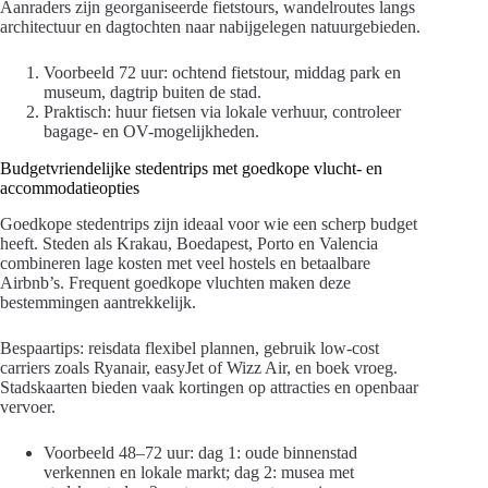
Aanraders zijn georganiseerde fietstours, wandelroutes langs
architectuur en dagtochten naar nabijgelegen natuurgebieden.
Voorbeeld 72 uur: ochtend fietstour, middag park en
museum, dagtrip buiten de stad.
Praktisch: huur fietsen via lokale verhuur, controleer
bagage- en OV-mogelijkheden.
Budgetvriendelijke stedentrips met goedkope vlucht- en
accommodatieopties
Goedkope stedentrips zijn ideaal voor wie een scherp budget
heeft. Steden als Krakau, Boedapest, Porto en Valencia
combineren lage kosten met veel hostels en betaalbare
Airbnb’s. Frequent goedkope vluchten maken deze
bestemmingen aantrekkelijk.
Bespaartips: reisdata flexibel plannen, gebruik low-cost
carriers zoals Ryanair, easyJet of Wizz Air, en boek vroeg.
Stadskaarten bieden vaak kortingen op attracties en openbaar
vervoer.
Voorbeeld 48–72 uur: dag 1: oude binnenstad
verkennen en lokale markt; dag 2: musea met