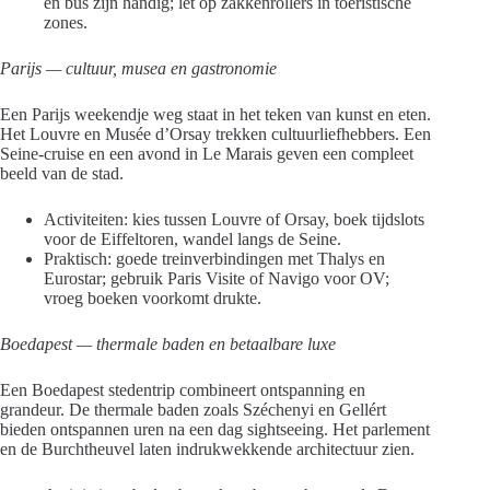
en bus zijn handig; let op zakkenrollers in toeristische
zones.
Parijs — cultuur, musea en gastronomie
Een Parijs weekendje weg staat in het teken van kunst en eten.
Het Louvre en Musée d’Orsay trekken cultuurliefhebbers. Een
Seine-cruise en een avond in Le Marais geven een compleet
beeld van de stad.
Activiteiten: kies tussen Louvre of Orsay, boek tijdslots
voor de Eiffeltoren, wandel langs de Seine.
Praktisch: goede treinverbindingen met Thalys en
Eurostar; gebruik Paris Visite of Navigo voor OV;
vroeg boeken voorkomt drukte.
Boedapest — thermale baden en betaalbare luxe
Een Boedapest stedentrip combineert ontspanning en
grandeur. De thermale baden zoals Széchenyi en Gellért
bieden ontspannen uren na een dag sightseeing. Het parlement
en de Burchtheuvel laten indrukwekkende architectuur zien.