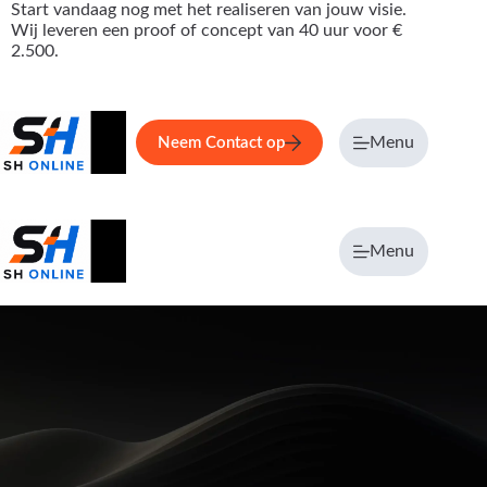
Ga
Start vandaag nog met het realiseren van jouw visie.
naar
Wij leveren een proof of concept van 40 uur voor €
de
2.500.
inhoud
Home
Service
Over ons
Menu
Maga
Neem Contact op
Menu