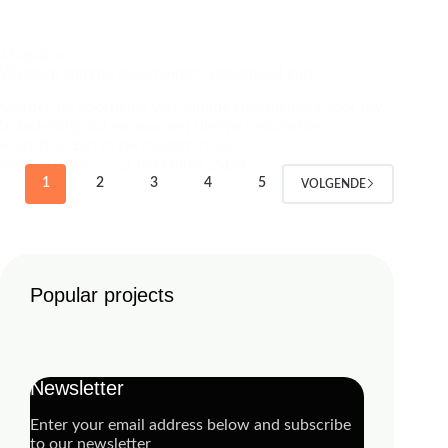
Magazine
Waarom slimme rookmelders essentieel zijn
Ontdek de voordelen van slimme rookmelders voor uw
brandveiligheid en waarom slimme rookmelders
essentieel zijn in elk modern huis.
management
21 december 2024
1
2
3
4
5
VOLGENDE
Popular projects
Newsletter
Enter your email address below and subscribe
to our newsletter