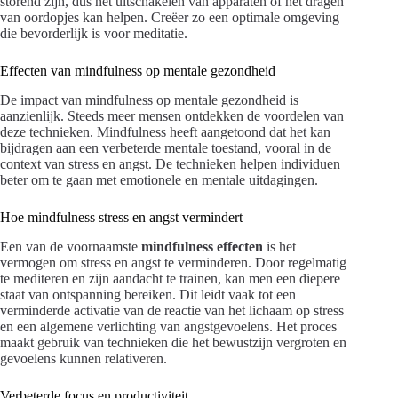
storend zijn, dus het uitschakelen van apparaten of het dragen
van oordopjes kan helpen. Creëer zo een optimale omgeving
die bevorderlijk is voor meditatie.
Effecten van mindfulness op mentale gezondheid
De impact van mindfulness op mentale gezondheid is
aanzienlijk. Steeds meer mensen ontdekken de voordelen van
deze technieken. Mindfulness heeft aangetoond dat het kan
bijdragen aan een verbeterde mentale toestand, vooral in de
context van stress en angst. De technieken helpen individuen
beter om te gaan met emotionele en mentale uitdagingen.
Hoe mindfulness stress en angst vermindert
Een van de voornaamste
mindfulness effecten
is het
vermogen om stress en angst te verminderen. Door regelmatig
te mediteren en zijn aandacht te trainen, kan men een diepere
staat van ontspanning bereiken. Dit leidt vaak tot een
verminderde activatie van de reactie van het lichaam op stress
en een algemene verlichting van angstgevoelens. Het proces
maakt gebruik van technieken die het bewustzijn vergroten en
gevoelens kunnen relativeren.
Verbeterde focus en productiviteit