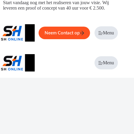
Ga
Start vandaag nog met het realiseren van jouw visie. Wij
naar
leveren een proof of concept van 40 uur voor € 2.500.
de
inhoud
Home
Service
Over ons
Menu
Magazi
Neem Contact op
Menu