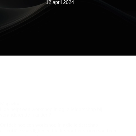
12 april 2024
Magazine
Hoe helpt een workshop in agile leiderschap bij
veranderende markten?
Ontdek hoe een workshop in agile leiderschap
essentiële vaardigheden biedt voor het sturen van teams