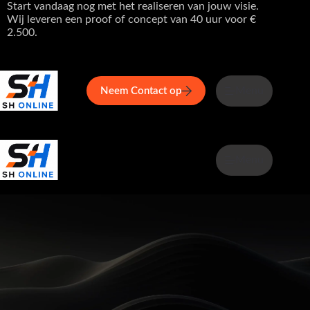
Ga
Start vandaag nog met het realiseren van jouw visie.
naar
Wij leveren een proof of concept van 40 uur voor €
de
2.500.
inhoud
Home
Service
Over ons
Menu
Maga
Neem Contact op
Menu