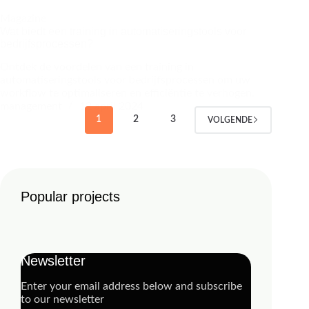
Magazine
Wat biedt een training in automatiseringstools voor
bedrijfsprocessen?
Ontdek de voordelen van een training in
automatiseringstools voor bedrijfsprocessen om uw
workflow te optimaliseren en efficiëntie te verhogen.
management
12 april 2024
1
2
3
VOLGENDE
Popular projects
Newsletter
Enter your email address below and subscribe
to our newsletter