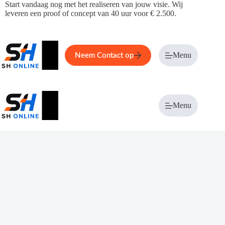
Ga
Start vandaag nog met het realiseren van jouw visie. Wij
naar
leveren een proof of concept van 40 uur voor € 2.500.
de
inhoud
Home
Service
Over ons
Menu
Magazi
Neem Contact op
Menu