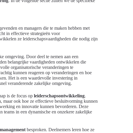
ring
. In de volgende sectie zullen we de specifieke
nggevenden en managers die te maken hebben met
ht in effectieve strategieën voor
twikkelen ze leiderschapsvaardigheden die nodig zijn
lijke omgeving. Door deel te nemen aan een
den belangrijke vaardigheden ontwikkelen die
volle organisatorische veranderingen te
rachtig kunnen reageren op veranderingen en hoe
en. Het is een waardevolle investering in
n snel veranderende zakelijke omgeving.
hap is de focus op
leiderschapsontwikkeling
.
n, maar ook hoe ze effectieve besluitvorming kunnen
nwerking en innovatie kunnen bevorderen. Deze
an teams in een dynamische en onzekere zakelijke
rmanagement
besproken. Deelnemers leren hoe ze