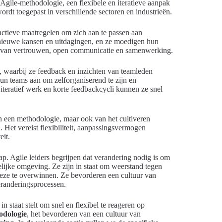
gile-methodologie, een flexibele en iteratieve aanpak
rdt toegepast in verschillende sectoren en industrieën.
actieve maatregelen om zich aan te passen aan
 nieuwe kansen en uitdagingen, en ze moedigen hun
uur van vertrouwen, open communicatie en samenwerking.
s, waarbij ze feedback en inzichten van teamleden
un teams aan om zelforganiserend te zijn en
teratief werk en korte feedbackcycli kunnen ze snel
an een methodologie, maar ook van het cultiveren
 Het vereist flexibiliteit, aanpassingsvermogen
eit.
ap. Agile leiders begrijpen dat verandering nodig is om
kelijke omgeving. Ze zijn in staat om weerstand tegen
 deze te overwinnen. Ze bevorderen een cultuur van
eranderingsprocessen.
in staat stelt om snel en flexibel te reageren op
odologie
, het bevorderen van een cultuur van