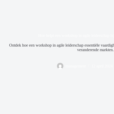
Hoe helpt een workshop in agile leiderschap b
Ontdek hoe een workshop in agile leiderschap essentiële vaardig
veranderende markten.
management
12 april 2024