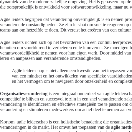
dynamiek van de moderne zakelijke omgeving. Het is gebaseerd op de A
die oorspronkelijk is ontwikkeld voor softwareontwikkeling, maar nu wo
Agile leiders begrijpen dat verandering onvermijdelijk is en nemen pro
veranderende omstandigheden. Ze zijn in staat om snel te reageren op
teams aan om hetzelfde te doen. Dit vereist het creëren van een cult
Agile leiders richten zich op het bevorderen van een continu leerproce
benutten om voortdurend te verbeteren en te innoveren. Ze moedigen h
verantwoordelijkheid te nemen voor hun eigen werk. Door middel van i
leren en aanpassen aan veranderende omstandigheden.
Agile leiderschap is niet alleen een kwestie van het toepassen v
van een mindset en het ontwikkelen van specifieke vaardigheden.
en het vermogen om te navigeren door onzekerheid en complexit
Organisatieverandering
is een integraal onderdeel van agile leidersch
competitief te blijven en succesvol te zijn in een snel veranderende za
verandering te identificeren en effectieve strategieën toe te passen om
verandering en stimuleren medewerkers om actief deel te nemen aan v
Kortom, agile leiderschap is een holistische benadering die organisaties 
veranderingen in de markt. Het omvat het toepassen van de
agile meth