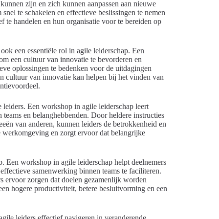
l kunnen zijn en zich kunnen aanpassen aan nieuwe
 snel te schakelen en effectieve beslissingen te nemen
ef te handelen en hun organisatie voor te bereiden op
 ook een essentiële rol in agile leiderschap. Een
 om een cultuur van innovatie te bevorderen en
vatieve oplossingen te bedenken voor de uitdagingen
 cultuur van innovatie kan helpen bij het vinden van
ntievoordeel.
 leiders. Een workshop in agile leiderschap leert
 teams en belanghebbenden. Door heldere instructies
deeën van anderen, kunnen leiders de betrokkenheid en
e werkomgeving en zorgt ervoor dat belangrijke
ap. Een workshop in agile leiderschap helpt deelnemers
 effectieve samenwerking binnen teams te faciliteren.
s ervoor zorgen dat doelen gezamenlijk worden
een hogere productiviteit, betere besluitvorming en een
ile leiders effectief navigeren in veranderende