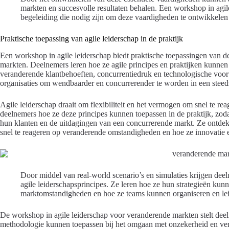
markten en succesvolle resultaten behalen. Een workshop in agile
begeleiding die nodig zijn om deze vaardigheden te ontwikkelen e
Praktische toepassing van agile leiderschap in de praktijk
Een workshop in agile leiderschap biedt praktische toepassingen van 
markten. Deelnemers leren hoe ze agile principes en praktijken kunnen
veranderende klantbehoeften, concurrentiedruk en technologische voor
organisaties om wendbaarder en concurrerender te worden in een stee
Agile leiderschap draait om flexibiliteit en het vermogen om snel te r
deelnemers hoe ze deze principes kunnen toepassen in de praktijk, zod
hun klanten en de uitdagingen van een concurrerende markt. Ze ontd
snel te reageren op veranderende omstandigheden en hoe ze innovatie en
Door middel van real-world scenario’s en simulaties krijgen dee
agile leiderschapsprincipes. Ze leren hoe ze hun strategieën ku
marktomstandigheden en hoe ze teams kunnen organiseren en leid
De workshop in agile leiderschap voor veranderende markten stelt deeln
methodologie kunnen toepassen bij het omgaan met onzekerheid en vera