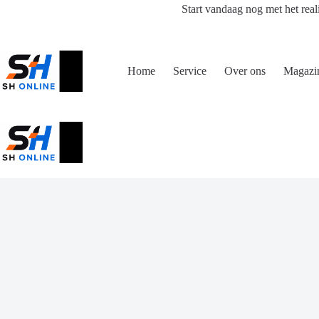
Ga
Start vandaag nog met het real
naar
de
inhoud
Home
Service
Over ons
Magazi