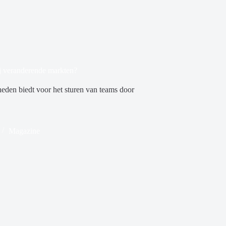
ij veranderende markten?
heden biedt voor het sturen van teams door
Magazine