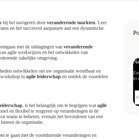
p
bij het navigeren door
veranderende markten
. Leer
teams en het succesvol aanpassen aan een dynamische
Po
et omgaan met de uitdagingen van
veranderende
 van agile werkwijzen en het ontwikkelen van
randerende zakelijke omgeving.
Ne
gheden ontwikkelen om uw organisatie wendbaar en
En
n workshop in
agile leiderschap
en ontdek de voordelen
to 
leiderschap
, is het belangrijk om te begrijpen wat
agile
nel en flexibel te reageren op veranderingen in de
en teams te beheren, evenals het bevorderen van een
innen de organisatie.
f om te gaan met de voortdurende veranderingen en