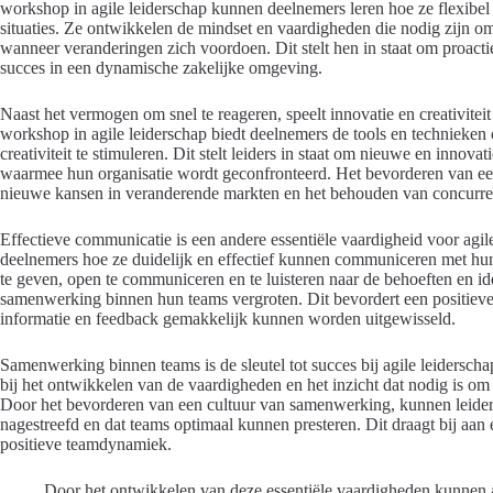
workshop in agile leiderschap kunnen deelnemers leren hoe ze flexibe
situaties. Ze ontwikkelen de mindset en vaardigheden die nodig zijn om
wanneer veranderingen zich voordoen. Dit stelt hen in staat om proacti
succes in een dynamische zakelijke omgeving.
Naast het vermogen om snel te reageren, speelt innovatie en creativiteit
workshop in agile leiderschap biedt deelnemers de tools en technieken
creativiteit te stimuleren. Dit stelt leiders in staat om nieuwe en inno
waarmee hun organisatie wordt geconfronteerd. Het bevorderen van een
nieuwe kansen in veranderende markten en het behouden van concurre
Effectieve communicatie is een andere essentiële vaardigheid voor agile
deelnemers hoe ze duidelijk en effectief kunnen communiceren met hun
te geven, open te communiceren en te luisteren naar de behoeften en i
samenwerking binnen hun teams vergroten. Dit bevordert een positiev
informatie en feedback gemakkelijk kunnen worden uitgewisseld.
Samenwerking binnen teams is de sleutel tot succes bij agile leidersch
bij het ontwikkelen van de vaardigheden en het inzicht dat nodig is om
Door het bevorderen van een cultuur van samenwerking, kunnen leider
nagestreefd en dat teams optimaal kunnen presteren. Dit draagt bij aan 
positieve teamdynamiek.
Door het ontwikkelen van deze essentiële vaardigheden kunnen ag