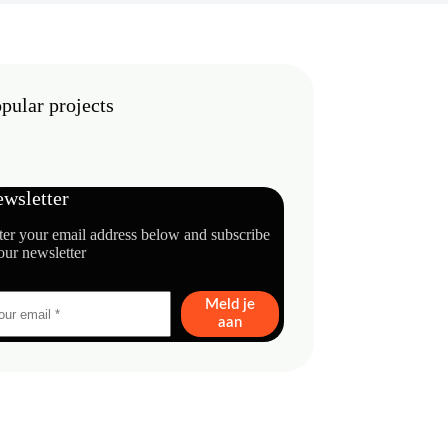
pular projects
wsletter
ter your email address below and subscribe
our newsletter
Meld je
aan