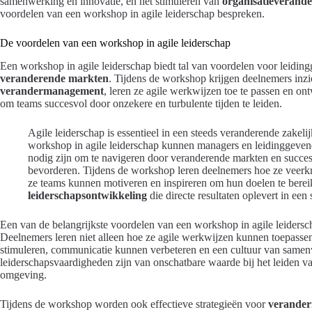
samenwerking en innovatie, en het stimuleren van
organisatieverande
voordelen van een workshop in agile leiderschap bespreken.
De voordelen van een workshop in agile leiderschap
Een workshop in agile leiderschap biedt tal van voordelen voor leidi
veranderende markten
. Tijdens de workshop krijgen deelnemers inzic
verandermanagement
, leren ze agile werkwijzen toe te passen en on
om teams succesvol door onzekere en turbulente tijden te leiden.
Agile leiderschap is essentieel in een steeds veranderende zake
workshop in agile leiderschap kunnen managers en leidinggeven
nodig zijn om te navigeren door veranderende markten en succes
bevorderen. Tijdens de workshop leren deelnemers hoe ze veerk
ze teams kunnen motiveren en inspireren om hun doelen te bereik
leiderschapsontwikkeling
die directe resultaten oplevert in ee
Een van de belangrijkste voordelen van een workshop in agile leidersc
Deelnemers leren niet alleen hoe ze agile werkwijzen kunnen toepasse
stimuleren, communicatie kunnen verbeteren en een cultuur van same
leiderschapsvaardigheden zijn van onschatbare waarde bij het leiden v
omgeving.
Tijdens de workshop worden ook effectieve strategieën voor
verande