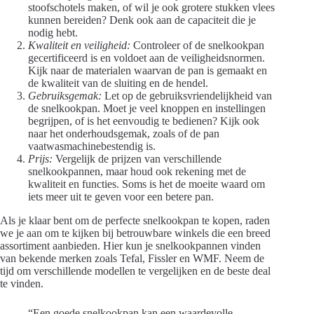
stoofschotels maken, of wil je ook grotere stukken vlees
kunnen bereiden? Denk ook aan de capaciteit die je
nodig hebt.
Kwaliteit en veiligheid:
Controleer of de snelkookpan
gecertificeerd is en voldoet aan de veiligheidsnormen.
Kijk naar de materialen waarvan de pan is gemaakt en
de kwaliteit van de sluiting en de hendel.
Gebruiksgemak:
Let op de gebruiksvriendelijkheid van
de snelkookpan. Moet je veel knoppen en instellingen
begrijpen, of is het eenvoudig te bedienen? Kijk ook
naar het onderhoudsgemak, zoals of de pan
vaatwasmachinebestendig is.
Prijs:
Vergelijk de prijzen van verschillende
snelkookpannen, maar houd ook rekening met de
kwaliteit en functies. Soms is het de moeite waard om
iets meer uit te geven voor een betere pan.
Als je klaar bent om de perfecte snelkookpan te kopen, raden
we je aan om te kijken bij betrouwbare winkels die een breed
assortiment aanbieden. Hier kun je snelkookpannen vinden
van bekende merken zoals Tefal, Fissler en WMF. Neem de
tijd om verschillende modellen te vergelijken en de beste deal
te vinden.
“Een goede snelkookpan kan een waardevolle