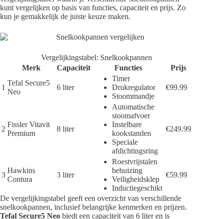
kunt vergelijken op basis van functies, capaciteit en prijs. Zo
kun je gemakkelijk de juiste keuze maken.
Vergelijkingstabel: Snelkookpannen
Merk
Capaciteit
Functies
Prijs
Timer
Tefal Secure5
1
6 liter
Drukregulator
€99.99
Neo
Stoommandje
Automatische
stoomafvoer
Fissler Vitavit
Instelbare
2
8 liter
€249.99
Premium
kookstanden
Speciale
afdichtingsring
Roestvrijstalen
Hawkins
behuizing
3
3 liter
€59.99
Contura
Veiligheidsklep
Inductiegeschikt
De vergelijkingstabel geeft een overzicht van verschillende
snelkookpannen, inclusief belangrijke kenmerken en prijzen.
Tefal Secure5 Neo
biedt een capaciteit van 6 liter en is