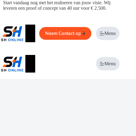
Ga
Start vandaag nog met het realiseren van jouw visie. Wij
naar
leveren een proof of concept van 40 uur voor € 2.500.
de
inhoud
Home
Service
Over ons
Menu
Magazi
Neem Contact op
Menu