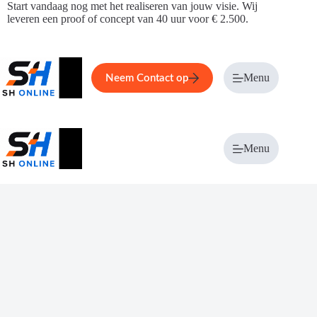
Ga
Start vandaag nog met het realiseren van jouw visie. Wij
naar
leveren een proof of concept van 40 uur voor € 2.500.
de
inhoud
Home
Service
Over ons
Menu
Magazi
Neem Contact op
Menu