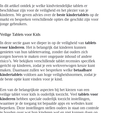
In dit artikel ontdek je welke kindvriendelijke tablets er
beschikbaar zijn voor de veiligheid en het plezier van je
kinderen. We geven advies over de
beste kindertablets
op de
markt en bespreken verschillende opties die geschikt zijn voor
jonge gebruikers.
Veilige Tablets voor Kids
In deze sectie gaan we dieper in op de veiligheid van
tablets
voor kinderen
. Het is belangrijk dat kinderen kunnen
genieten van hun tabletervaring, zonder dat ouders zich
zorgen hoeven te maken over ongepaste inhoud of andere
risico’s. We bekijken verschillende tablet recensies specifiek
gericht op kinderen, zodat je een weloverwogen keuze kunt
maken. Daarnaast zullen we bespreken welke
betaalbare
kindertablets
voldoen aan hoge veiligheidsnormen, zodat je
de beste optie kunt vinden voor je kind.
Een van de belangrijkste aspecten bij het kiezen van een
veilige tablet voor kids is ouderlijk toezicht. Veel
tablets voor
kinderen
hebben speciale ouderlijk toezicht instellingen,
waarmee je de toegang tot bepaalde apps en websites kunt
beperken. Deze instellingen stellen ouders in staat om controle
te houden over wat hun kinderen wel en niet kunnen doen op