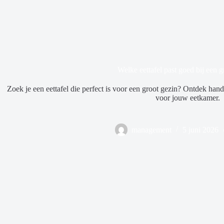
Welke eettafel past goed bij een g
Zoek je een eettafel die perfect is voor een groot gezin? Ontdek hand
voor jouw eetkamer.
management
5 juni 2026