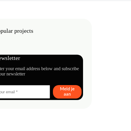
pular projects
wsletter
ter your email address below and subscribe
our newsletter
Meld je
aan