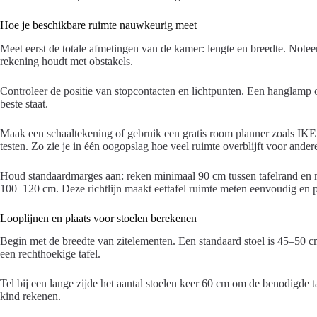
Hoe je beschikbare ruimte nauwkeurig meet
Meet eerst de totale afmetingen van de kamer: lengte en breedte. Note
rekening houdt met obstakels.
Controleer de positie van stopcontacten en lichtpunten. Een hanglamp of
beste staat.
Maak een schaaltekening of gebruik een gratis room planner zoals IKE
testen. Zo zie je in één oogopslag hoe veel ruimte overblijft voor ande
Houd standaardmarges aan: reken minimaal 90 cm tussen tafelrand en muu
100–120 cm. Deze richtlijn maakt eettafel ruimte meten eenvoudig en p
Looplijnen en plaats voor stoelen berekenen
Begin met de breedte van zitelementen. Een standaard stoel is 45–50 
een rechthoekige tafel.
Tel bij een lange zijde het aantal stoelen keer 60 cm om de benodigde t
kind rekenen.