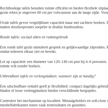
Rechthoekige tafels benutten ruimte efficiënt en bieden flexibele zitpla
gezin reken je ongeveer 60 cm per volwassene aan de lange zijde. Voo
Ovale tafels geven vergelijkbare capaciteit maar met zachtere hoeken. 
maken doorlooproutes soepeler in drukke huishoudens.
Ronde tafels: sociaal zitten en ruimtegebruik
Een ronde tafel gezin stimuleert gesprek en gelijkwaardige zitposities.
omdat iedereen elkaar ziet en bereikt.
Let op capaciteit: een diameter van 120–140 cm past bij 4–6 persone
ruimte wilt zonder hoeken.
Uitbreidbare tafels en verlengstukken: wanneer zijn ze handig?
Een uitschuifbare eettafel geeft je flexibiliteit: compact dagelijks gebru
bladen of losse verlengplanken bieden verschillende bergopties.
Controleer het mechanisme op kwaliteit. Metaalgeleiders en soft-clo
meubelfabrikanten tonen vaak testresultaten en garanties.