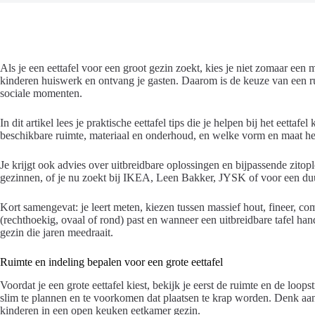
Als je een eettafel voor een groot gezin zoekt, kies je niet zomaar een mo
kinderen huiswerk en ontvang je gasten. Daarom is de keuze van een rui
sociale momenten.
In dit artikel lees je praktische eettafel tips die je helpen bij het eett
beschikbare ruimte, materiaal en onderhoud, en welke vorm en maat he
Je krijgt ook advies over uitbreidbare oplossingen en bijpassende zitopl
gezinnen, of je nu zoekt bij IKEA, Leen Bakker, JYSK of voor een d
Kort samengevat: je leert meten, kiezen tussen massief hout, fineer, c
(rechthoekig, ovaal of rond) past en wanneer een uitbreidbare tafel han
gezin die jaren meedraait.
Ruimte en indeling bepalen voor een grote eettafel
Voordat je een grote eettafel kiest, bekijk je eerst de ruimte en de loop
slim te plannen en te voorkomen dat plaatsen te krap worden. Denk aa
kinderen in een open keuken eetkamer gezin.