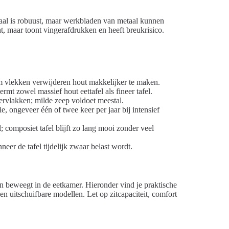
etaal is robuust, maar werkbladen van metaal kunnen
ht, maar toont vingerafdrukken en heeft breukrisico.
m vlekken verwijderen hout makkelijker te maken.
rmt zowel massief hout eettafel als fineer tafel.
rvlakken; milde zeep voldoet meestal.
, ongeveer één of twee keer per jaar bij intensief
composiet tafel blijft zo lang mooi zonder veel
eer de tafel tijdelijk zwaar belast wordt.
n beweegt in de eetkamer. Hieronder vind je praktische
n en uitschuifbare modellen. Let op zitcapaciteit, comfort