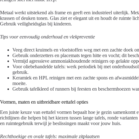
Metaal werkt uitstekend als frame en geeft een industrieel uiterlijk. M
krassen of deuken tonen. Glas ziet er elegant uit en houdt de ruimte lic
Gebruik veiligheidsglas bij kinderen.
Tips voor eenvoudig onderhoud en vlekpreventie
Veeg direct kruimels en vloeistoffen weg met een zachte doek o
Gebruik onderzetters en placemats tegen hitte en vocht; dit besche
Vermijd agressieve ammoniakhoudende reinigers op gelakte oppe
Voor oliebehandelde tafels: werk periodiek bij met onderhoudsolie
gebruik.
Keramiek en HPL reinigen met een zachte spons en afwasmiddel; 
moeite.
Gebruik tafelkleed of runners bij feesten en beschermhoezen wann
Vormen, maten en uitbreidbare eettafel opties
Een juiste keuze van eettafel vormen bepaalt hoe je gezin samenkomt e
richtlijnen die helpen bij het kiezen tussen lange tafels, ronde variante
en ruimtegebruik terwijl je beslissingen maakt voor jouw huis.
Rechthoekige en ovale tafels: maximale zitplaatsen