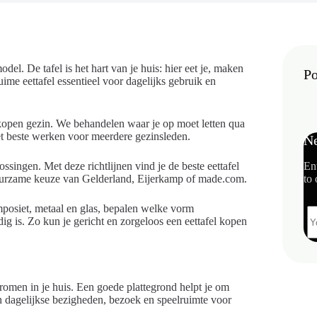
del. De tafel is het hart van je huis: hier eet je, maken
Po
me eettafel essentieel voor dagelijks gebruik en
afel kopen gezin. We behandelen waar je op moet letten qua
t beste werken voor meerdere gezinsleden.
Ne
ossingen. Met deze richtlijnen vind je de beste eettafel
En
uurzame keuze van Gelderland, Eijerkamp of made.com.
to 
omposiet, metaal en glas, bepalen welke vorm
dig is. Zo kun je gericht en zorgeloos een eettafel kopen
stromen in je huis. Een goede plattegrond helpt je om
n dagelijkse bezigheden, bezoek en speelruimte voor