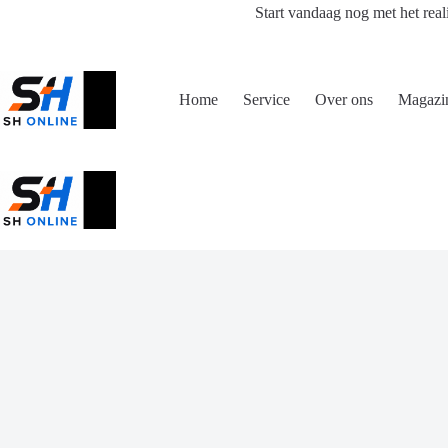
Ga
Start vandaag nog met het real
naar
de
inhoud
Home
Service
Over ons
Magazi