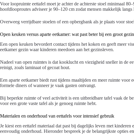
Voor loopruimte eettafel moet je achter de achterste stoel minimaal 80–
hoofdlooproutes adviseer je 90–120 cm zodat mensen makkelijk langs l
Overweeg verrijdbare stoelen of een opbergbank als je plaats voor stoe
Open keuken versus aparte eetkamer: wat past beter bij een groot gezi
Een open keuken bevordert contact tijdens het koken en geeft meer vis
eetkamer gezin waar kinderen meedoen aan het gezinsleven.
Nadeel van open ruimtes is dat kooklucht en viezigheid sneller in de e
reinigt, zoals laminaat of gecoat hout.
Een aparte eetkamer biedt rust tijdens maaltijden en meer ruimte voor een
formele diners of wanneer je vaak gasten ontvangt.
Bij beperkte ruimte of veel activiteit is een uitbreidbare tafel vaak de 
voor een grote vaste tafel als je genoeg ruimte hebt.
Materialen en onderhoud van eettafels voor intensief gebruik
Je kiest een eettafel materiaal dat past bij dagelijks leven met kinder
eenvoudig onderhoud. Hieronder bespreek je de belangrijkste opties en