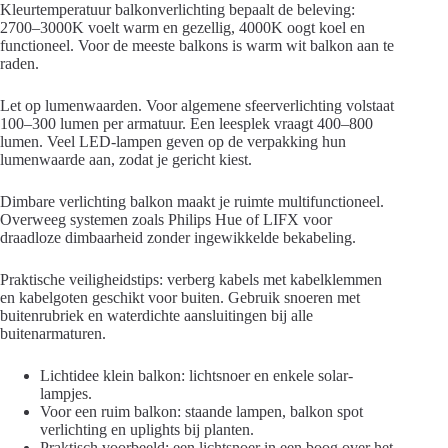
Kleurtemperatuur balkonverlichting bepaalt de beleving:
2700–3000K voelt warm en gezellig, 4000K oogt koel en
functioneel. Voor de meeste balkons is warm wit balkon aan te
raden.
Let op lumenwaarden. Voor algemene sfeerverlichting volstaat
100–300 lumen per armatuur. Een leesplek vraagt 400–800
lumen. Veel LED-lampen geven op de verpakking hun
lumenwaarde aan, zodat je gericht kiest.
Dimbare verlichting balkon maakt je ruimte multifunctioneel.
Overweeg systemen zoals Philips Hue of LIFX voor
draadloze dimbaarheid zonder ingewikkelde bekabeling.
Praktische veiligheidstips: verberg kabels met kabelklemmen
en kabelgoten geschikt voor buiten. Gebruik snoeren met
buitenrubriek en waterdichte aansluitingen bij alle
buitenarmaturen.
Lichtidee klein balkon: lichtsnoer en enkele solar-
lampjes.
Voor een ruim balkon: staande lampen, balkon spot
verlichting en uplights bij planten.
Praktisch voorbeeld: een lichtsnoer in een boog over het