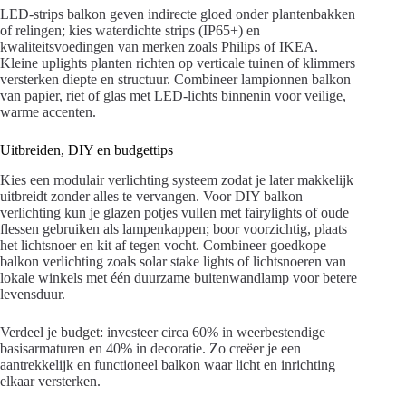
LED-strips balkon geven indirecte gloed onder plantenbakken
of relingen; kies waterdichte strips (IP65+) en
kwaliteitsvoedingen van merken zoals Philips of IKEA.
Kleine uplights planten richten op verticale tuinen of klimmers
versterken diepte en structuur. Combineer lampionnen balkon
van papier, riet of glas met LED-lichts binnenin voor veilige,
warme accenten.
Uitbreiden, DIY en budgettips
Kies een modulair verlichting systeem zodat je later makkelijk
uitbreidt zonder alles te vervangen. Voor DIY balkon
verlichting kun je glazen potjes vullen met fairylights of oude
flessen gebruiken als lampenkappen; boor voorzichtig, plaats
het lichtsnoer en kit af tegen vocht. Combineer goedkope
balkon verlichting zoals solar stake lights of lichtsnoeren van
lokale winkels met één duurzame buitenwandlamp voor betere
levensduur.
Verdeel je budget: investeer circa 60% in weerbestendige
basisarmaturen en 40% in decoratie. Zo creëer je een
aantrekkelijk en functioneel balkon waar licht en inrichting
elkaar versterken.