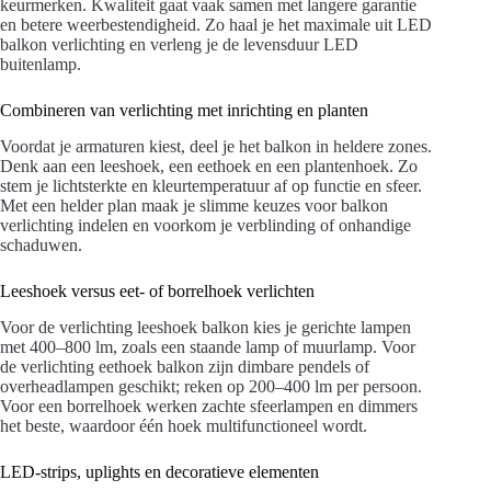
keurmerken. Kwaliteit gaat vaak samen met langere garantie
en betere weerbestendigheid. Zo haal je het maximale uit LED
balkon verlichting en verleng je de levensduur LED
buitenlamp.
Combineren van verlichting met inrichting en planten
Voordat je armaturen kiest, deel je het balkon in heldere zones.
Denk aan een leeshoek, een eethoek en een plantenhoek. Zo
stem je lichtsterkte en kleurtemperatuur af op functie en sfeer.
Met een helder plan maak je slimme keuzes voor balkon
verlichting indelen en voorkom je verblinding of onhandige
schaduwen.
Leeshoek versus eet- of borrelhoek verlichten
Voor de verlichting leeshoek balkon kies je gerichte lampen
met 400–800 lm, zoals een staande lamp of muurlamp. Voor
de verlichting eethoek balkon zijn dimbare pendels of
overheadlampen geschikt; reken op 200–400 lm per persoon.
Voor een borrelhoek werken zachte sfeerlampen en dimmers
het beste, waardoor één hoek multifunctioneel wordt.
LED-strips, uplights en decoratieve elementen