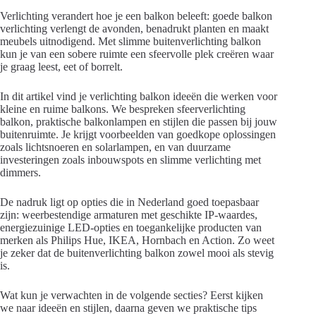
Verlichting verandert hoe je een balkon beleeft: goede balkon
verlichting verlengt de avonden, benadrukt planten en maakt
meubels uitnodigend. Met slimme buitenverlichting balkon
kun je van een sobere ruimte een sfeervolle plek creëren waar
je graag leest, eet of borrelt.
In dit artikel vind je verlichting balkon ideeën die werken voor
kleine en ruime balkons. We bespreken sfeerverlichting
balkon, praktische balkonlampen en stijlen die passen bij jouw
buitenruimte. Je krijgt voorbeelden van goedkope oplossingen
zoals lichtsnoeren en solarlampen, en van duurzame
investeringen zoals inbouwspots en slimme verlichting met
dimmers.
De nadruk ligt op opties die in Nederland goed toepasbaar
zijn: weerbestendige armaturen met geschikte IP-waardes,
energiezuinige LED-opties en toegankelijke producten van
merken als Philips Hue, IKEA, Hornbach en Action. Zo weet
je zeker dat de buitenverlichting balkon zowel mooi als stevig
is.
Wat kun je verwachten in de volgende secties? Eerst kijken
we naar ideeën en stijlen, daarna geven we praktische tips