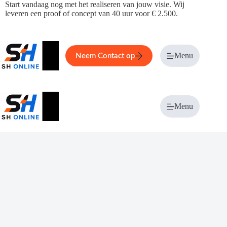
Ga
Start vandaag nog met het realiseren van jouw visie. Wij
naar
leveren een proof of concept van 40 uur voor € 2.500.
de
inhoud
Home
Service
Over ons
Menu
Magazi
Neem Contact op
Menu