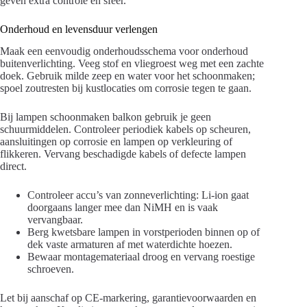
geven extra controle en sfeer.
Onderhoud en levensduur verlengen
Maak een eenvoudig onderhoudsschema voor onderhoud
buitenverlichting. Veeg stof en vliegroest weg met een zachte
doek. Gebruik milde zeep en water voor het schoonmaken;
spoel zoutresten bij kustlocaties om corrosie tegen te gaan.
Bij lampen schoonmaken balkon gebruik je geen
schuurmiddelen. Controleer periodiek kabels op scheuren,
aansluitingen op corrosie en lampen op verkleuring of
flikkeren. Vervang beschadigde kabels of defecte lampen
direct.
Controleer accu’s van zonneverlichting: Li-ion gaat
doorgaans langer mee dan NiMH en is vaak
vervangbaar.
Berg kwetsbare lampen in vorstperioden binnen op of
dek vaste armaturen af met waterdichte hoezen.
Bewaar montagemateriaal droog en vervang roestige
schroeven.
Let bij aanschaf op CE-markering, garantievoorwaarden en