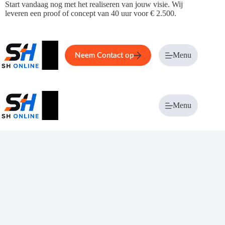
Ga
Start vandaag nog met het realiseren van jouw visie. Wij
naar
leveren een proof of concept van 40 uur voor € 2.500.
de
inhoud
Home
Service
Over ons
Menu
Magazi
Neem Contact op
Menu