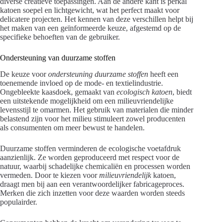
diverse creatieve toepassingen. Aan de andere kant is perkal
katoen soepel en lichtgewicht, wat het perfect maakt voor
delicatere projecten. Het kennen van deze verschillen helpt bij
het maken van een geïnformeerde keuze, afgestemd op de
specifieke behoeften van de gebruiker.
Ondersteuning van duurzame stoffen
De keuze voor
ondersteuning duurzame stoffen
heeft een
toenemende invloed op de mode- en textielindustrie.
Ongebleekte kaasdoek, gemaakt van
ecologisch katoen
, biedt
een uitstekende mogelijkheid om een milieuvriendelijke
levensstijl te omarmen. Het gebruik van materialen die minder
belastend zijn voor het milieu stimuleert zowel producenten
als consumenten om meer bewust te handelen.
Duurzame stoffen verminderen de ecologische voetafdruk
aanzienlijk. Ze worden geproduceerd met respect voor de
natuur, waarbij schadelijke chemicaliën en processen worden
vermeden. Door te kiezen voor
milieuvriendelijk
katoen,
draagt men bij aan een verantwoordelijker fabricageproces.
Merken die zich inzetten voor deze waarden worden steeds
populairder.