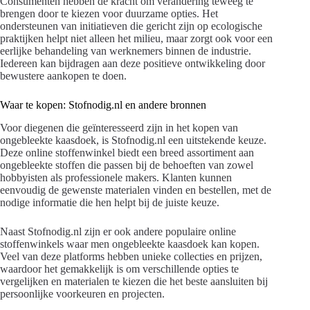
Consumenten hebben de kracht om verandering teweeg te
brengen door te kiezen voor duurzame opties. Het
ondersteunen van initiatieven die gericht zijn op ecologische
praktijken helpt niet alleen het milieu, maar zorgt ook voor een
eerlijke behandeling van werknemers binnen de industrie.
Iedereen kan bijdragen aan deze positieve ontwikkeling door
bewustere aankopen te doen.
Waar te kopen: Stofnodig.nl en andere bronnen
Voor diegenen die geïnteresseerd zijn in het kopen van
ongebleekte kaasdoek, is Stofnodig.nl een uitstekende keuze.
Deze online stoffenwinkel biedt een breed assortiment aan
ongebleekte stoffen die passen bij de behoeften van zowel
hobbyisten als professionele makers. Klanten kunnen
eenvoudig de gewenste materialen vinden en bestellen, met de
nodige informatie die hen helpt bij de juiste keuze.
Naast Stofnodig.nl zijn er ook andere populaire online
stoffenwinkels waar men ongebleekte kaasdoek kan kopen.
Veel van deze platforms hebben unieke collecties en prijzen,
waardoor het gemakkelijk is om verschillende opties te
vergelijken en materialen te kiezen die het beste aansluiten bij
persoonlijke voorkeuren en projecten.