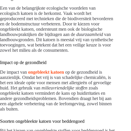
Een van de belangrijkste ecologische voordelen van
ecologisch katoen is de herkomst. Vaak wordt het
geproduceerd met technieken die de biodiversiteit bevorderen
en de bodemstructuur verbeteren. Door te kiezen voor
ongebleekt katoen, ondersteunt men ook de biologische
landbouwpraktijken die bijdragen aan de
duurzaamheid
van
landbouwgronden. Dit katoen is meestal vrij van synthetische
toevoegingen, wat betekent dat het een veilige keuze is voor
zowel het milieu als de consumenten.
Impact op de gezondheid
De impact van
ongebleekt katoen
op de gezondheid is
aanzienlijk. Omdat het vrij is van schadelijke chemicaliën, is
het een ideale optie voor mensen met allergieën of gevoelige
huid. Het gebruik van
milieuvriendelijke stoffen
zoals
ongebleekt katoen vermindert de kans op huidirritaties en
andere gezondheidsproblemen. Bovendien draagt het bij aan
een algehele verbetering van de leefomgeving, zowel binnen
als buiten.
Soorten ongebleekte katoen voor beddengoed
Bij het kiezen van ongebleekte stoffen voor beddengoed is het