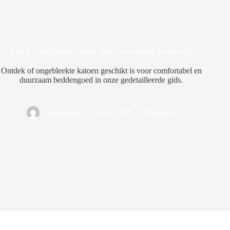
Kun je ongebleekte katoen voor beddengoed gebruiken?
Ontdek of ongebleekte katoen geschikt is voor comfortabel en
duurzaam beddengoed in onze gedetailleerde gids.
management
4 juni 2025
Magazine