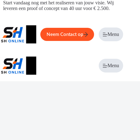
Ga
Start vandaag nog met het realiseren van jouw visie. Wij
naar
leveren een proof of concept van 40 uur voor € 2.500.
de
inhoud
Home
Service
Over ons
Menu
Magazi
Neem Contact op
Menu