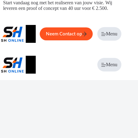
Ga
Start vandaag nog met het realiseren van jouw visie. Wij
naar
leveren een proof of concept van 40 uur voor € 2.500.
de
inhoud
Home
Service
Over ons
Menu
Magazi
Neem Contact op
Menu