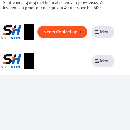
Ga
Start vandaag nog met het realiseren van jouw visie. Wij
naar
leveren een proof of concept van 40 uur voor € 2.500.
de
inhoud
Home
Service
Over ons
Menu
Magazi
Neem Contact op
Menu