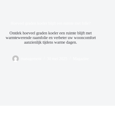
Hoeveel graden koeler blijft een ruimte met folie?
Ontdek hoeveel graden koeler een ruimte blijft met
warmtewerende raamfolie en verbeter uw wooncomfort
aanzienlijk tijdens warme dagen.
management
30 mei 2025
Magazine