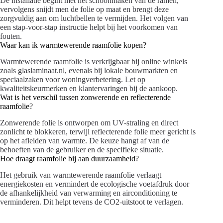
De installatie begint met het schoonmaken van de ramen,
vervolgens snijdt men de folie op maat en brengt deze
zorgvuldig aan om luchtbellen te vermijden. Het volgen van
een stap-voor-stap instructie helpt bij het voorkomen van
fouten.
Waar kan ik warmtewerende raamfolie kopen?
Warmtewerende raamfolie is verkrijgbaar bij online winkels
zoals glaslaminaat.nl, evenals bij lokale bouwmarkten en
speciaalzaken voor woningverbetering. Let op
kwaliteitskeurmerken en klantervaringen bij de aankoop.
Wat is het verschil tussen zonwerende en reflecterende
raamfolie?
Zonwerende folie is ontworpen om UV-straling en direct
zonlicht te blokkeren, terwijl reflecterende folie meer gericht is
op het afleiden van warmte. De keuze hangt af van de
behoeften van de gebruiker en de specifieke situatie.
Hoe draagt raamfolie bij aan duurzaamheid?
Het gebruik van warmtewerende raamfolie verlaagt
energiekosten en vermindert de ecologische voetafdruk door
de afhankelijkheid van verwarming en airconditioning te
verminderen. Dit helpt tevens de CO2-uitstoot te verlagen.