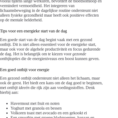
vooral tijdens lange werkuren, bevordert de bloedsomloop en
vermindert vermoeidheid. Het integreren van
lichaamsbeweging in de dagelijkse routine ondersteunt niet
alleen fysieke gezondheid maar heeft ook positieve effecten
op de mentale helderheid.
Tips voor een energieke start van de dag
Een goede start van de dag begint vaak met een gezond
ontbijt. Dit is niet alleen essentieel voor de energieke start,
maar ook voor de algehele productiviteit en focus gedurende
de dag. Het is belangrijk om te kiezen voor
gezonde
ontbijtopties
die de energieniveaus een boost kunnen geven.
Een goed ontbijt voor energie
Een gezond ontbijt ondersteunt niet alleen het lichaam, maar
ook de geest. Het biedt een kans om de dag goed te beginnen,
met
ontbijt ideeën
die rijk zijn aan voedingsstoffen. Denk
hierbij aan:
Havermout met fruit en noten
Yoghurt met granola en bessen
Volkoren toast met avocado en een gekookt ei
Een smoothie met groene bladgroenten, banaan en