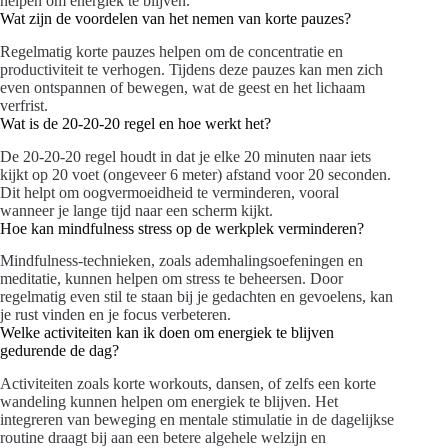
helpen om energiek te blijven.
Wat zijn de voordelen van het nemen van korte pauzes?
Regelmatig korte pauzes helpen om de concentratie en
productiviteit te verhogen. Tijdens deze pauzes kan men zich
even ontspannen of bewegen, wat de geest en het lichaam
verfrist.
Wat is de 20-20-20 regel en hoe werkt het?
De 20-20-20 regel houdt in dat je elke 20 minuten naar iets
kijkt op 20 voet (ongeveer 6 meter) afstand voor 20 seconden.
Dit helpt om oogvermoeidheid te verminderen, vooral
wanneer je lange tijd naar een scherm kijkt.
Hoe kan mindfulness stress op de werkplek verminderen?
Mindfulness-technieken, zoals ademhalingsoefeningen en
meditatie, kunnen helpen om stress te beheersen. Door
regelmatig even stil te staan bij je gedachten en gevoelens, kan
je rust vinden en je focus verbeteren.
Welke activiteiten kan ik doen om energiek te blijven
gedurende de dag?
Activiteiten zoals korte workouts, dansen, of zelfs een korte
wandeling kunnen helpen om energiek te blijven. Het
integreren van beweging en mentale stimulatie in de dagelijkse
routine draagt bij aan een betere algehele welzijn en