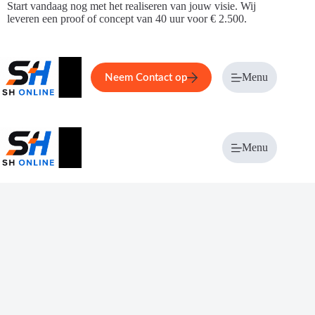
Ga
Start vandaag nog met het realiseren van jouw visie. Wij
naar
leveren een proof of concept van 40 uur voor € 2.500.
de
inhoud
Home
Service
Over ons
Menu
Magazi
Neem Contact op
Menu