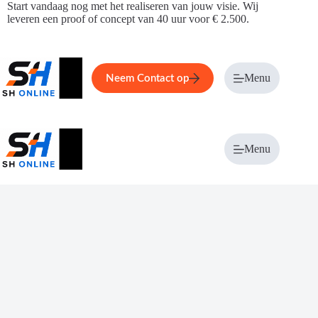
Ga
Start vandaag nog met het realiseren van jouw visie. Wij
naar
leveren een proof of concept van 40 uur voor € 2.500.
de
inhoud
Home
Service
Over ons
Menu
Magazi
Neem Contact op
Menu