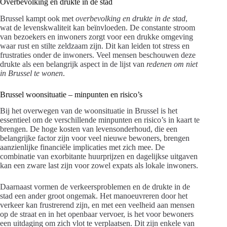
Overbevolking en drukte in de stad
Brussel kampt ook met
overbevolking en drukte in de stad
,
wat de levenskwaliteit kan beïnvloeden. De constante stroom
van bezoekers en inwoners zorgt voor een drukke omgeving
waar rust en stilte zeldzaam zijn. Dit kan leiden tot stress en
frustraties onder de inwoners. Veel mensen beschouwen deze
drukte als een belangrijk aspect in de lijst van
redenen om niet
in Brussel te wonen
.
Brussel woonsituatie – minpunten en risico’s
Bij het overwegen van de woonsituatie in Brussel is het
essentieel om de verschillende minpunten en risico’s in kaart te
brengen. De hoge kosten van levensonderhoud, die een
belangrijke factor zijn voor veel nieuwe bewoners, brengen
aanzienlijke financiële implicaties met zich mee. De
combinatie van exorbitante huurprijzen en dagelijkse uitgaven
kan een zware last zijn voor zowel expats als lokale inwoners.
Daarnaast vormen de verkeersproblemen en de drukte in de
stad een ander groot ongemak. Het manoeuvreren door het
verkeer kan frustrerend zijn, en met een veelheid aan mensen
op de straat en in het openbaar vervoer, is het voor bewoners
een uitdaging om zich vlot te verplaatsen. Dit zijn enkele van