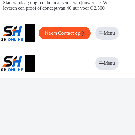
Ga
Start vandaag nog met het realiseren van jouw visie. Wij
naar
leveren een proof of concept van 40 uur voor € 2.500.
de
inhoud
Home
Service
Over ons
Menu
Magazi
Neem Contact op
Menu