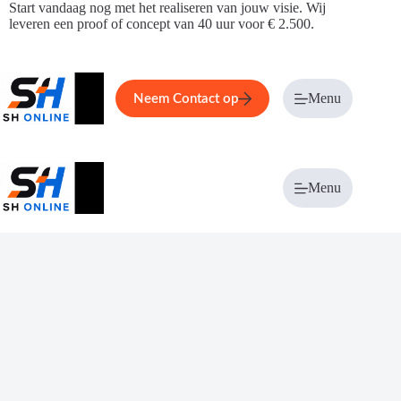
Ga
Start vandaag nog met het realiseren van jouw visie. Wij
naar
leveren een proof of concept van 40 uur voor € 2.500.
de
inhoud
Home
Service
Over ons
Menu
Magazi
Neem Contact op
Menu