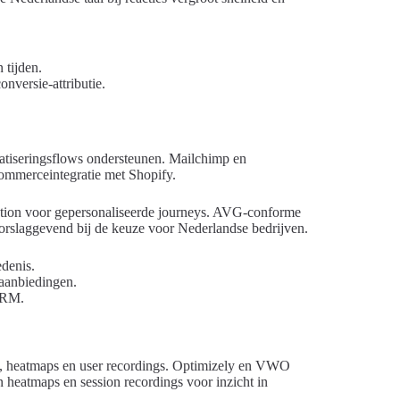
 tijden.
nversie-attributie.
atiseringsflows ondersteunen. Mailchimp en
ommerceintegratie met Shopify.
on voor gepersonaliseerde journeys. AVG-conforme
oorslaggevend bij de keuze voor Nederlandse bedrijven.
denis.
 aanbiedingen.
 CRM.
ng, heatmaps en user recordings. Optimizely en VWO
 heatmaps en session recordings voor inzicht in