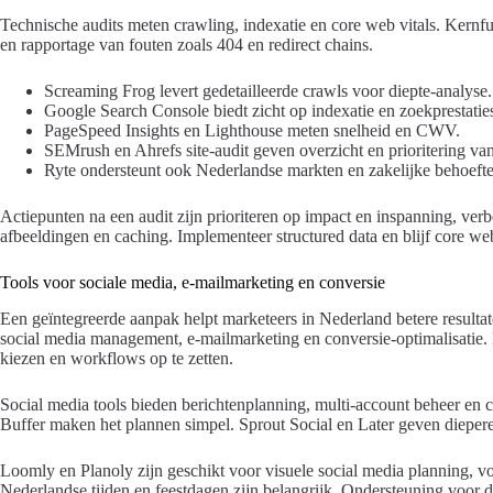
Technische audits meten crawling, indexatie en core web vitals. Kernfu
en rapportage van fouten zoals 404 en redirect chains.
Screaming Frog levert gedetailleerde crawls voor diepte-analyse.
Google Search Console biedt zicht op indexatie en zoekprestatie
PageSpeed Insights en Lighthouse meten snelheid en CWV.
SEMrush en Ahrefs site-audit geven overzicht en prioritering van
Ryte ondersteunt ook Nederlandse markten en zakelijke behoefte
Actiepunten na een audit zijn prioriteren op impact en inspanning, ver
afbeeldingen en caching. Implementeer structured data en blijf core web 
Tools voor sociale media, e-mailmarketing en conversie
Een geïntegreerde aanpak helpt marketeers in Nederland betere resultat
social media management, e-mailmarketing en conversie-optimalisatie. 
kiezen en workflows op te zetten.
Social media tools bieden berichtenplanning, multi-account beheer en 
Buffer maken het plannen simpel. Sprout Social en Later geven diepere
Loomly en Planoly zijn geschikt voor visuele social media planning, vo
Nederlandse tijden en feestdagen zijn belangrijk. Ondersteuning voor de