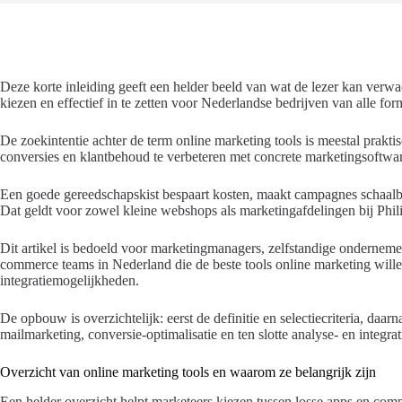
Deze korte inleiding geeft een helder beeld van wat de lezer kan verwa
kiezen en effectief in te zetten voor Nederlandse bedrijven van alle for
De zoekintentie achter de term online marketing tools is meestal prakt
conversies en klantbehoud te verbeteren met concrete marketingsoftwar
Een goede gereedschapskist bespaart kosten, maakt campagnes schaalbaa
Dat geldt voor zowel kleine webshops als marketingafdelingen bij Phil
Dit artikel is bedoeld voor marketingmanagers, zelfstandige onderneme
commerce teams in Nederland die de beste tools online marketing willen 
integratiemogelijkheden.
De opbouw is overzichtelijk: eerst de definitie en selectiecriteria, daa
mailmarketing, conversie-optimalisatie en ten slotte analyse- en integrat
Overzicht van online marketing tools en waarom ze belangrijk zijn
Een helder overzicht helpt marketeers kiezen tussen losse apps en comple