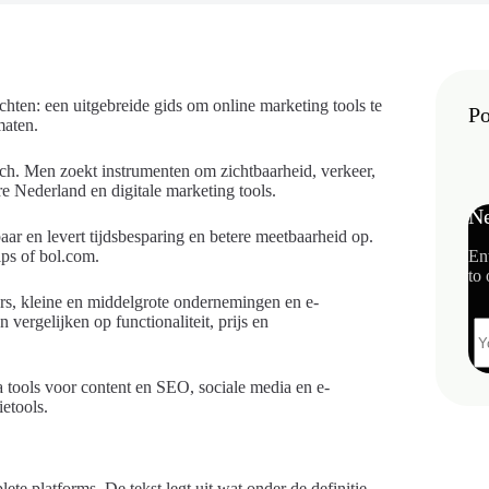
chten: een uitgebreide gids om online marketing tools te
Po
maten.
isch. Men zoekt instrumenten om zichtbaarheid, verkeer,
e Nederland en digitale marketing tools.
Ne
r en levert tijdsbesparing en betere meetbaarheid op.
ips of bol.com.
En
to 
rs, kleine en middelgrote ondernemingen en e-
vergelijken op functionaliteit, prijs en
rna tools voor content en SEO, sociale media en e-
ietools.
te platforms. De tekst legt uit wat onder de definitie