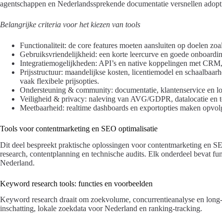
agentschappen en Nederlandssprekende documentatie versnellen adopt
Belangrijke criteria voor het kiezen van tools
Functionaliteit: de core features moeten aansluiten op doelen zo
Gebruiksvriendelijkheid: een korte leercurve en goede onboardin
Integratiemogelijkheden: API’s en native koppelingen met CRM, a
Prijsstructuur: maandelijkse kosten, licentiemodel en schaalbaa
vaak flexibele prijsopties.
Ondersteuning & community: documentatie, klantenservice en lok
Veiligheid & privacy: naleving van AVG/GDPR, datalocatie en t
Meetbaarheid: realtime dashboards en exportopties maken opvol
Tools voor contentmarketing en SEO optimalisatie
Dit deel bespreekt praktische oplossingen voor contentmarketing en S
research, contentplanning en technische audits. Elk onderdeel bevat fun
Nederland.
Keyword research tools: functies en voorbeelden
Keyword research draait om zoekvolume, concurrentieanalyse en long-tai
inschatting, lokale zoekdata voor Nederland en ranking-tracking.