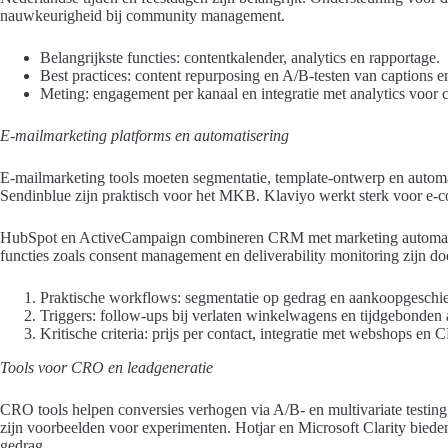
nauwkeurigheid bij community management.
Belangrijkste functies: contentkalender, analytics en rapportage.
Best practices: content repurposing en A/B-testen van captions en
Meting: engagement per kanaal en integratie met analytics voor co
E-mailmarketing platforms en automatisering
E-mailmarketing tools moeten segmentatie, template-ontwerp en autom
Sendinblue zijn praktisch voor het MKB. Klaviyo werkt sterk voor e-c
HubSpot en ActiveCampaign combineren CRM met marketing automati
functies zoals consent management en deliverability monitoring zijn d
Praktische workflows: segmentatie op gedrag en aankoopgeschie
Triggers: follow-ups bij verlaten winkelwagens en tijdgebonden
Kritische criteria: prijs per contact, integratie met webshops en
Tools voor CRO en leadgeneratie
CRO tools helpen conversies verhogen via A/B- en multivariate testi
zijn voorbeelden voor experimenten. Hotjar en Microsoft Clarity bieden
gedrag.