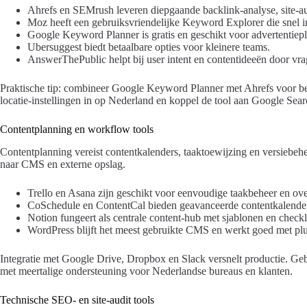
Ahrefs en SEMrush leveren diepgaande backlink-analyse, site-au
Moz heeft een gebruiksvriendelijke Keyword Explorer die snel in
Google Keyword Planner is gratis en geschikt voor advertentiep
Ubersuggest biedt betaalbare opties voor kleinere teams.
AnswerThePublic helpt bij user intent en contentideeën door vra
Praktische tip: combineer Google Keyword Planner met Ahrefs voor be
locatie-instellingen in op Nederland en koppel de tool aan Google Se
Contentplanning en workflow tools
Contentplanning vereist contentkalenders, taaktoewijzing en versieb
naar CMS en externe opslag.
Trello en Asana zijn geschikt voor eenvoudige taakbeheer en ove
CoSchedule en ContentCal bieden geavanceerde contentkalender
Notion fungeert als centrale content-hub met sjablonen en checkl
WordPress blijft het meest gebruikte CMS en werkt goed met pl
Integratie met Google Drive, Dropbox en Slack versnelt productie. Geb
met meertalige ondersteuning voor Nederlandse bureaus en klanten.
Technische SEO- en site-audit tools