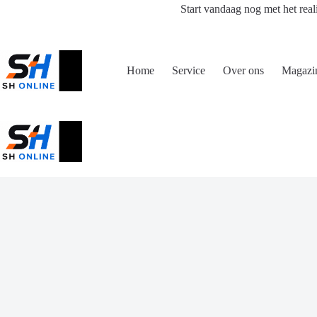
Ga
Start vandaag nog met het real
naar
de
inhoud
Home
Service
Over ons
Magazi