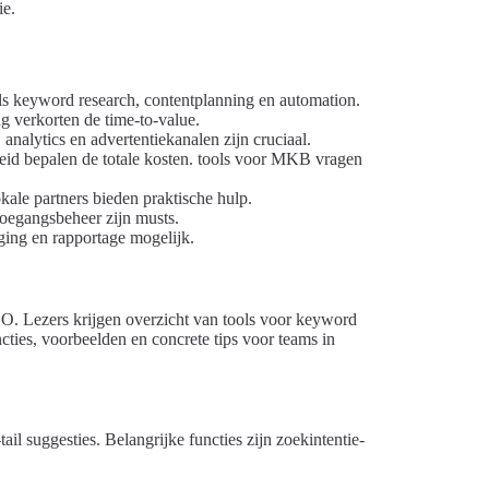
ie.
als keyword research, contentplanning en automation.
g verkorten de time-to-value.
nalytics en advertentiekanalen zijn cruciaal.
rheid bepalen de totale kosten. tools voor MKB vragen
ale partners bieden praktische hulp.
oegangsbeheer zijn musts.
ging en rapportage mogelijk.
EO. Lezers krijgen overzicht van tools voor keyword
cties, voorbeelden en concrete tips voor teams in
l suggesties. Belangrijke functies zijn zoekintentie-