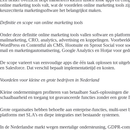
online marketing tools valt, wat de voordelen online marketing tools z
keuzecriteria marketingsoftware het belangrijkst maken.
Definitie en scope van online marketing tools
Onder deze definitie online marketing tools vallen software en platform
mailmarketing, CRO, analytics, advertising en koppelingen. Voorbee
WordPress en Contentful als CMS, Hootsuite en Sprout Social voor s
mail en marketingautomatisering, Google Analytics en Hotjar voor gedra
De scope varieert van eenvoudige apps die één taak oplossen tot uitge
en Salesforce. Dat verschil bepaalt implementatietijd en kosten.
Voordelen voor kleine en grote bedrijven in Nederland
Kleine ondernemingen profiteren van betaalbare SaaS-oplossingen die 
schaalbaarheid en toegang tot geavanceerde functies zonder een grote I
Grote organisaties hebben behoefte aan enterprise-functies, multi-user 
platforms met SLA’s en diepe integraties met bestaande systemen.
In de Nederlandse markt wegen meertalige ondersteuning, GDPR-compati