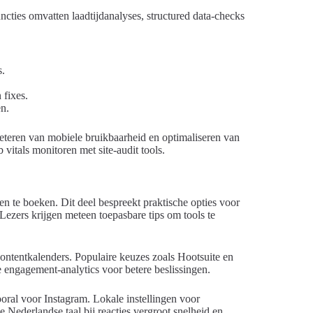
ncties omvatten laadtijdanalyses, structured data-checks
s.
 fixes.
n.
beteren van mobiele bruikbaarheid en optimaliseren van
vitals monitoren met site-audit tools.
en te boeken. Dit deel bespreekt praktische opties voor
Lezers krijgen meteen toepasbare tips om tools te
contentkalenders. Populaire keuzes zoals Hootsuite en
 engagement-analytics voor betere beslissingen.
oral voor Instagram. Lokale instellingen voor
 Nederlandse taal bij reacties vergroot snelheid en