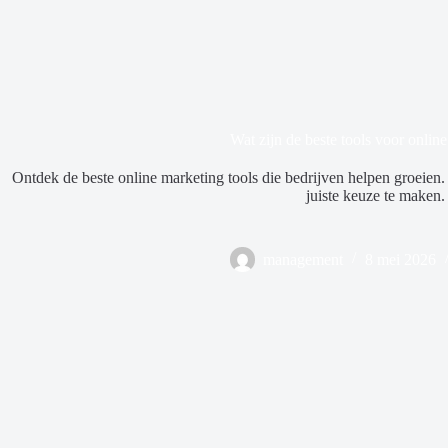
Wat zijn de beste tools voor onlin
Ontdek de beste online marketing tools die bedrijven helpen groeien. V
juiste keuze te maken.
management
8 mei 2026