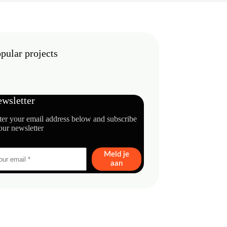
pular projects
wsletter
ter your email address below and subscribe
our newsletter
Meld je
aan