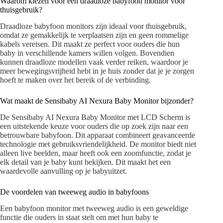
Waarom kiezen voor een draadloze babyfoon monitor voor
thuisgebruik?
Draadloze babyfoon monitors zijn ideaal voor thuisgebruik,
omdat ze gemakkelijk te verplaatsen zijn en geen rommelige
kabels vereisen. Dit maakt ze perfect voor ouders die hun
baby in verschillende kamers willen volgen. Bovendien
kunnen draadloze modellen vaak verder reiken, waardoor je
meer bewegingsvrijheid hebt in je huis zonder dat je je zorgen
hoeft te maken over het bereik of de verbinding.
Wat maakt de Sensibaby AI Nexura Baby Monitor bijzonder?
De Sensibaby AI Nexura Baby Monitor met LCD Scherm is
een uitstekende keuze voor ouders die op zoek zijn naar een
betrouwbare babyfoon. Dit apparaat combineert geavanceerde
technologie met gebruiksvriendelijkheid. De monitor biedt niet
alleen live beelden, maar heeft ook een zoomfunctie, zodat je
elk detail van je baby kunt bekijken. Dit maakt het een
waardevolle aanvulling op je babyuitzet.
De voordelen van tweeweg audio in babyfoons
Een babyfoon monitor met tweeweg audio is een geweldige
functie die ouders in staat stelt om met hun baby te