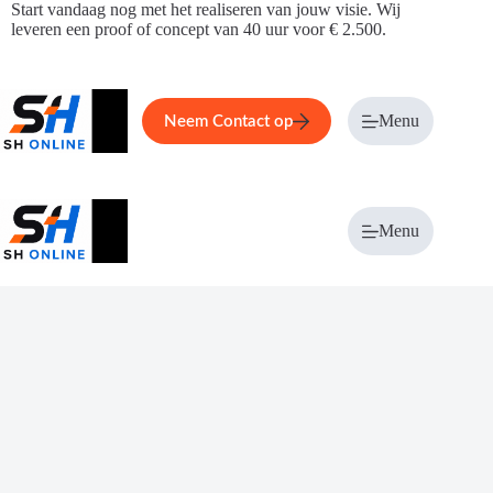
Ga
Start vandaag nog met het realiseren van jouw visie. Wij
naar
leveren een proof of concept van 40 uur voor € 2.500.
de
inhoud
Home
Service
Over ons
Menu
Magazi
Neem Contact op
Menu