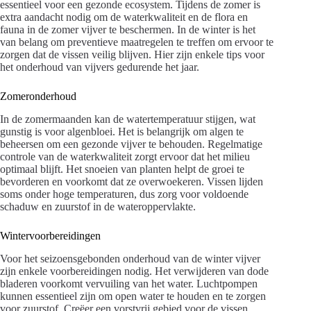
essentieel voor een gezonde ecosystem. Tijdens de zomer is
extra aandacht nodig om de waterkwaliteit en de flora en
fauna in de zomer vijver te beschermen. In de winter is het
van belang om preventieve maatregelen te treffen om ervoor te
zorgen dat de vissen veilig blijven. Hier zijn enkele tips voor
het onderhoud van vijvers gedurende het jaar.
Zomeronderhoud
In de zomermaanden kan de watertemperatuur stijgen, wat
gunstig is voor algenbloei. Het is belangrijk om algen te
beheersen om een gezonde vijver te behouden. Regelmatige
controle van de waterkwaliteit zorgt ervoor dat het milieu
optimaal blijft. Het snoeien van planten helpt de groei te
bevorderen en voorkomt dat ze overwoekeren. Vissen lijden
soms onder hoge temperaturen, dus zorg voor voldoende
schaduw en zuurstof in de wateroppervlakte.
Wintervoorbereidingen
Voor het seizoensgebonden onderhoud van de winter vijver
zijn enkele voorbereidingen nodig. Het verwijderen van dode
bladeren voorkomt vervuiling van het water. Luchtpompen
kunnen essentieel zijn om open water te houden en te zorgen
voor zuurstof. Creëer een vorstvrij gebied voor de vissen,