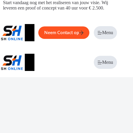
Ga
Start vandaag nog met het realiseren van jouw visie. Wij
naar
leveren een proof of concept van 40 uur voor € 2.500.
de
inhoud
Home
Service
Over ons
Menu
Magazi
Neem Contact op
Menu