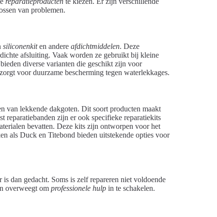
te
reparatieproducten
te kiezen. Er zijn verschillende
plossen van problemen.
n
siliconenkit
en andere
afdichtmiddelen
. Deze
ichte afsluiting. Vaak worden ze gebruikt bij kleine
ieden diverse varianten die geschikt zijn voor
n zorgt voor duurzame bescherming tegen waterlekkages.
llen van lekkende dakgoten. Dit soort producten maakt
t reparatiebanden zijn er ook specifieke reparatiekits
terialen bevatten. Deze kits zijn ontworpen voor het
en als Duck en Titebond bieden uitstekende opties voor
is dan gedacht. Soms is zelf repareren niet voldoende
men overweegt om
professionele hulp
in te schakelen.