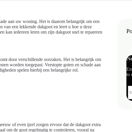
hade aan uw woning. Het is daarom belangrijk om een
en van een lekkende dakgoot en leert u hoe u deze
Po
len kan iedereen leren om zijn dakgoot snel te repareren
Ne
mt door verschillende oorzaken. Het is belangrijk om
kunnen worden toegepast. Verstopte goten en schade aan
En
gheden spelen hierbij een belangrijke rol.
to 
neeuw of even ijzel zorgen ervoor dat de dakgoot extra
iaal om de goot regelmatig te controleren, vooral na