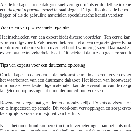
Als de lekkage aan de dakgoot snel verergert of als er duidelijke teken
een
dakgoot reparatie expert
te raadplegen. Dit geldt ook als de benodi
liggen of als de gebruikte materialen specialistische kennis vereisen.
Voordelen van professionele reparatie
Het inschakelen van een expert biedt diverse
voordelen
. Ten eerste kan
worden uitgevoerd. Vakmensen hebben niet alleen de juiste gereedsch
identificeren die misschien over het hoofd worden gezien. Daarnaast z
expert, wat extra zekerheid biedt. Dit betekent dat u zich geen zorgen
Tips van experts voor een duurzame oplossing
Om lekkages in dakgoten in de toekomst te minimaliseren, geven expert
het waarborgen van een duurzame dakgoot. Het kiezen van hoogwaardige
in robuuste, weerbestendige materialen kan de levensduur van de dakgo
langetermijnoplossingen die minder onderhoud vereisen.
Bovendien is regelmatig onderhoud noodzakelijk. Experts adviseren om
en te inspecteren op schade. Dit voorkomt verstoppingen en zorgt ervoo
belangrijk is voor de integriteit van het huis.
Naast het onderhoud kunnen structurele verbeteringen aan het huis ook
Dit omvat het controleren van de helling van de dakgoten en het aanpa