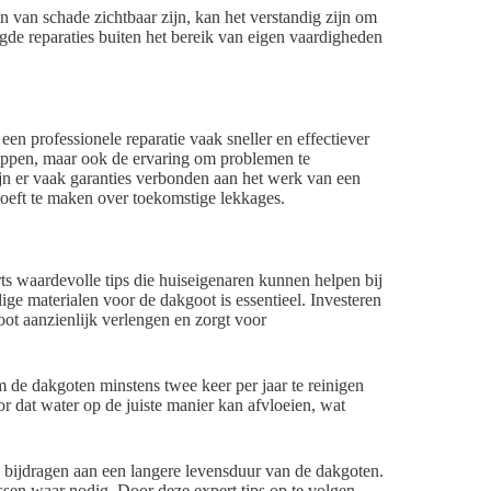
en van schade zichtbaar zijn, kan het verstandig zijn om
gde reparaties buiten het bereik van eigen vaardigheden
 een professionele reparatie vaak sneller en effectiever
appen, maar ook de ervaring om problemen te
ijn er vaak garanties verbonden aan het werk van een
 hoeft te maken over toekomstige lekkages.
s waardevolle tips die huiseigenaren kunnen helpen bij
 materialen voor de dakgoot is essentieel. Investeren
ot aanzienlijk verlengen en zorgt voor
 de dakgoten minstens twee keer per jaar te reinigen
r dat water op de juiste manier kan afvloeien, wat
 bijdragen aan een langere levensduur van de dakgoten.
ssen waar nodig. Door deze expert tips op te volgen,