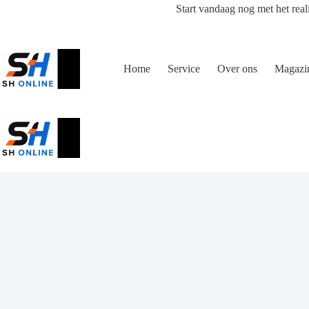
Ga
Start vandaag nog met het real
naar
de
inhoud
Home
Service
Over ons
Magazi