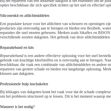
Bij het repareren van een lekkende dakgoot is het essentieel om de juis
opties beschikbaar die zich specifiek richten op het snel en effectief o
Siliconenkit en afdichtmiddelen
Een populaire keuze voor het afdichten van scheuren en openingen zij
producten zijn eenvoudig aan te brengen en bieden een flexibele, waterd
reparaties die snel moeten gebeuren. Merken zoals Sikaflex en BISON b
verschillende soorten dakgoten. Het gebruik van deze afdichtmiddele
Reparatieband en kits
Reparatieband
is een andere effectieve oplossing voor het snel herste
gebruik van krachtige kleefstoffen en is eenvoudig aan te brengen. Naas
beschikbaar, die vaak een combinatie van afdichtmiddelen en andere ma
repareren van grotere schade en bieden een langdurige oplossing. Merk
klussen aan dakgoten.
Professionele hulp inschakelen
Bij lekkages van dakgoten komt het vaak voor dat de schade complexer 
om het probleem structureel op te lossen. Dit is het moment waarop 
Wanneer is het nodig?