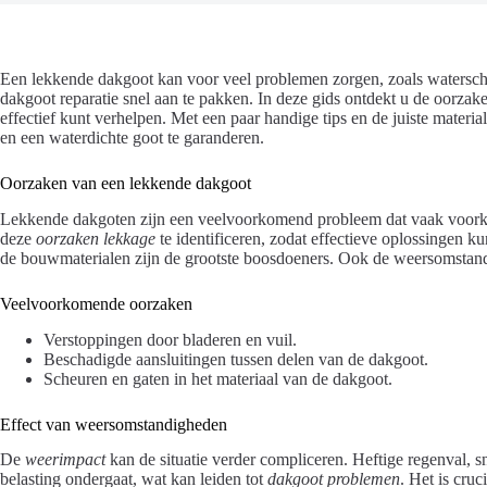
Een lekkende dakgoot kan voor veel problemen zorgen, zoals watersc
dakgoot reparatie snel aan te pakken. In deze gids ontdekt u de oorzak
effectief kunt verhelpen. Met een paar handige tips en de juiste materia
en een waterdichte goot te garanderen.
Oorzaken van een lekkende dakgoot
Lekkende dakgoten zijn een veelvoorkomend probleem dat vaak voorko
deze
oorzaken lekkage
te identificeren, zodat effectieve oplossingen 
de bouwmaterialen zijn de grootste boosdoeners. Ook de weersomstandi
Veelvoorkomende oorzaken
Verstoppingen door bladeren en vuil.
Beschadigde aansluitingen tussen delen van de dakgoot.
Scheuren en gaten in het materiaal van de dakgoot.
Effect van weersomstandigheden
De
weerimpact
kan de situatie verder compliceren. Heftige regenval, s
belasting ondergaat, wat kan leiden tot
dakgoot problemen
. Het is cruc