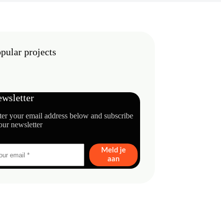
pular projects
wsletter
ter your email address below and subscribe
our newsletter
Meld je
aan