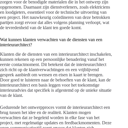
zorgen voor de benodigde materialen die in het ontwerp zijn
opgenomen. Daarnaast zijn dienstverleners, zoals elektriciens
en loodgieters, essentieel voor de technische uitvoering van
een project. Het nauwkeurig coördineren van deze betrokken
partijen zorgt ervoor dat alles volgens planning verloopt, wat
de tevredenheid van de klant ten goede komt.
Wat kunnen klanten verwachten van de diensten van een
interieurarchitect?
Klanten die de diensten van een interieurarchitect inschakelen,
kunnen rekenen op een persoonlijke benadering vanaf het
eerste contactmoment. Dit betekent dat de interieurarchitect
zich richt op de klantverwachtingen en een vrijblijvend
gesprek aanbiedt om wensen en eisen in kaart te brengen.
Door goed te luisteren naar de behoeften van de klant, kan de
interieurarchitect een basis leggen voor het toekomstige
interieuradvies dat specifiek is afgestemd op de unieke situatie
van de klant.
Gedurende het ontwerpproces vormt de interieurarchitect een
brug tussen het idee en de realiteit. Klanten mogen
verwachten dat ze begeleid worden in elke fase van het
project, met regelmatige updates en feedbackmomenten. Deze
open communicatiestijl zorgt ervoor dat klanten zich