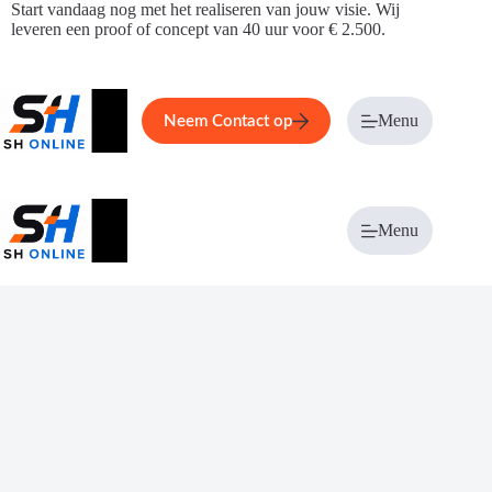
Ga
Start vandaag nog met het realiseren van jouw visie. Wij
naar
leveren een proof of concept van 40 uur voor € 2.500.
de
inhoud
Home
Service
Over ons
Menu
Magazi
Neem Contact op
Menu