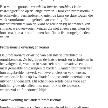
Een van de grootste
voordelen interieurarchitect
is de
kostenefficiëntie
op de lange termijn. Door een professional in
te schakelen, verminderen klanten de kans op dure fouten die
vaak voortkomen uit gebrek aan ervaring. Een
interieurarchitect kan de klant begeleiden bij het maken van
slimme, weloverwogen keuzes die niet alleen aansluiten bij
hun smaak, maar ook binnen hun financiële mogelijkheden
vallen.
Professionele ervaring en kennis
De
professionele ervaring
van een interieurarchitect is
onmiskenbaar. Ze begrijpen de laatste trends en technieken in
het vakgebied, wat hen in staat stelt om innovatieve en op
maat gemaakte oplossingen te bieden. Klanten profiteren van
hun uitgebreide netwerk van leveranciers en vakmensen,
waardoor de kans op kwalitatief hoogstaande materialen en
uitvoering toeneemt. Dit schept een solide basis voor een
inrichting die niet alleen nu, maar ook in de toekomst
waardevol en functioneel blijft.
Samenwerking met andere professionals
Interieurarchitecten spelen een cruciale rol in het realiseren