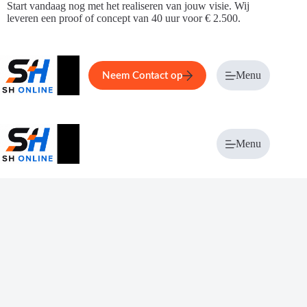
Ga
Start vandaag nog met het realiseren van jouw visie. Wij
naar
leveren een proof of concept van 40 uur voor € 2.500.
de
inhoud
Home
Service
Over ons
Menu
Magazi
Neem Contact op
Menu