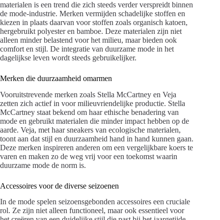
materialen is een trend die zich steeds verder verspreidt binnen
de mode-industrie. Merken vermijden schadelijke stoffen en
kiezen in plaats daarvan voor stoffen zoals organisch katoen,
hergebruikt polyester en bamboe. Deze materialen zijn niet
alleen minder belastend voor het milieu, maar bieden ook
comfort en stijl. De integratie van duurzame mode in het
dagelijkse leven wordt steeds gebruikelijker.
Merken die duurzaamheid omarmen
Vooruitstrevende merken zoals Stella McCartney en Veja
zetten zich actief in voor milieuvriendelijke productie. Stella
McCartney staat bekend om haar ethische benadering van
mode en gebruikt materialen die minder impact hebben op de
aarde. Veja, met haar sneakers van ecologische materialen,
toont aan dat stijl en duurzaamheid hand in hand kunnen gaan.
Deze merken inspireren anderen om een vergelijkbare koers te
varen en maken zo de weg vrij voor een toekomst waarin
duurzame mode de norm is.
Accessoires voor de diverse seizoenen
In de mode spelen seizoensgebonden accessoires een cruciale
rol. Ze zijn niet alleen functioneel, maar ook essentieel voor
het creëren van een duidelijke stijl die past bij het jaargetijde.