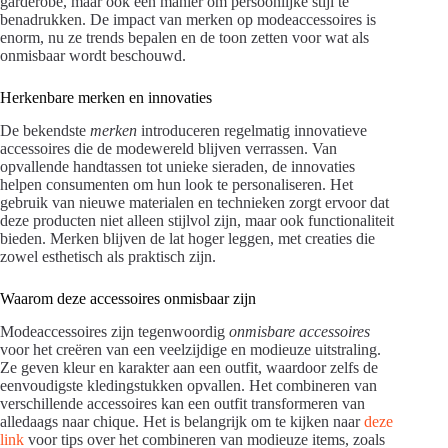
garderobe, maar ook een manier om persoonlijke stijl te
benadrukken. De impact van merken op modeaccessoires is
enorm, nu ze trends bepalen en de toon zetten voor wat als
onmisbaar wordt beschouwd.
Herkenbare merken en innovaties
De bekendste
merken
introduceren regelmatig innovatieve
accessoires die de modewereld blijven verrassen. Van
opvallende handtassen tot unieke sieraden, de innovaties
helpen consumenten om hun look te personaliseren. Het
gebruik van nieuwe materialen en technieken zorgt ervoor dat
deze producten niet alleen stijlvol zijn, maar ook functionaliteit
bieden. Merken blijven de lat hoger leggen, met creaties die
zowel esthetisch als praktisch zijn.
Waarom deze accessoires onmisbaar zijn
Modeaccessoires zijn tegenwoordig
onmisbare accessoires
voor het creëren van een veelzijdige en modieuze uitstraling.
Ze geven kleur en karakter aan een outfit, waardoor zelfs de
eenvoudigste kledingstukken opvallen. Het combineren van
verschillende accessoires kan een outfit transformeren van
alledaags naar chique. Het is belangrijk om te kijken naar
deze
link
voor tips over het combineren van modieuze items, zoals