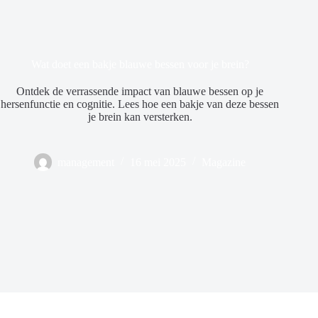
Wat doet een bakje blauwe bessen voor je brein?
Ontdek de verrassende impact van blauwe bessen op je
hersenfunctie en cognitie. Lees hoe een bakje van deze bessen
je brein kan versterken.
management
16 mei 2025
Magazine