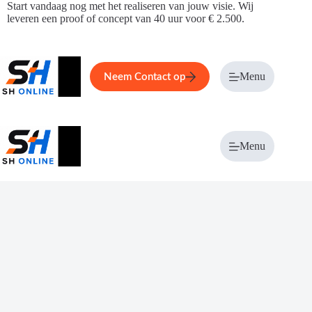
Ga
Start vandaag nog met het realiseren van jouw visie. Wij
naar
leveren een proof of concept van 40 uur voor € 2.500.
de
inhoud
Home
Service
Over ons
Menu
Magazi
Neem Contact op
Menu