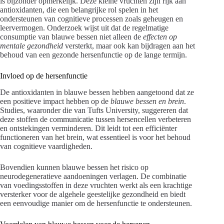
is bijzonder opmerkelijk. Deze kleine vruchten zijn rijk aan
antioxidanten, die een belangrijke rol spelen in het
ondersteunen van cognitieve processen zoals geheugen en
leervermogen. Onderzoek wijst uit dat de regelmatige
consumptie van blauwe bessen niet alleen de
effecten op
mentale gezondheid
versterkt, maar ook kan bijdragen aan het
behoud van een gezonde hersenfunctie op de lange termijn.
Invloed op de hersenfunctie
De antioxidanten in blauwe bessen hebben aangetoond dat ze
een positieve impact hebben op de
blauwe bessen en brein
.
Studies, waaronder die van Tufts University, suggereren dat
deze stoffen de communicatie tussen hersencellen verbeteren
en ontstekingen verminderen. Dit leidt tot een efficiënter
functioneren van het brein, wat essentieel is voor het behoud
van cognitieve vaardigheden.
Bovendien kunnen blauwe bessen het risico op
neurodegeneratieve aandoeningen verlagen. De combinatie
van voedingsstoffen in deze vruchten werkt als een krachtige
versterker voor de algehele geestelijke gezondheid en biedt
een eenvoudige manier om de hersenfunctie te ondersteunen.