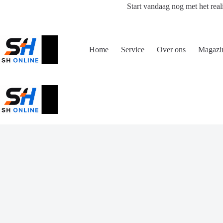
Ga
Start vandaag nog met het real
naar
de
inhoud
Home
Service
Over ons
Magazi