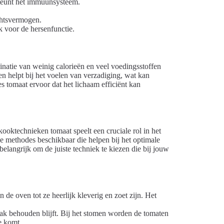
rsteunt het immuunsysteem.
chtsvermogen.
k voor de hersenfunctie.
inatie van weinig calorieën en veel voedingsstoffen
n helpt bij het voelen van verzadiging, wat kan
 tomaat ervoor dat het lichaam efficiënt kan
oktechnieken tomaat speelt een cruciale rol in het
e methodes beschikbaar die helpen bij het optimale
elangrijk om de juiste techniek te kiezen die bij jouw
de oven tot ze heerlijk kleverig en zoet zijn. Het
aak behouden blijft. Bij het stomen worden de tomaten
e komt.