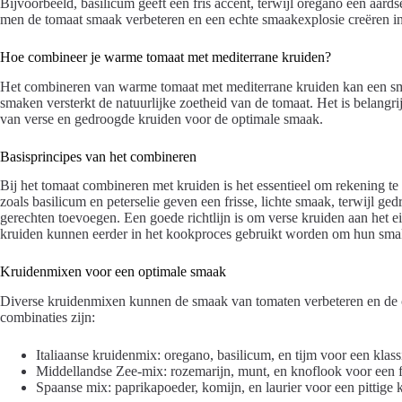
Bijvoorbeeld, basilicum geeft een fris accent, terwijl oregano een aard
men de tomaat smaak verbeteren en een echte smaakexplosie creëren in
Hoe combineer je warme tomaat met mediterrane kruiden?
Het combineren van warme tomaat met mediterrane kruiden kan een smak
smaken versterkt de natuurlijke zoetheid van de tomaat. Het is belangrij
van verse en gedroogde kruiden voor de optimale smaak.
Basisprincipes van het combineren
Bij het tomaat combineren met kruiden is het essentieel om rekening te
zoals basilicum en peterselie geven een frisse, lichte smaak, terwijl g
gerechten toevoegen. Een goede richtlijn is om verse kruiden aan het 
kruiden kunnen eerder in het kookproces gebruikt worden om hun smak
Kruidenmixen voor een optimale smaak
Diverse kruidenmixen kunnen de smaak van tomaten verbeteren en de cul
combinaties zijn:
Italiaanse kruidenmix: oregano, basilicum, en tijm voor een klas
Middellandse Zee-mix: rozemarijn, munt, en knoflook voor een fr
Spaanse mix: paprikapoeder, komijn, en laurier voor een pittige k