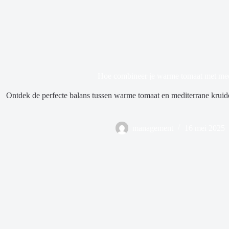
Hoe combineer je warme tomaat met med
Ontdek de perfecte balans tussen warme tomaat en mediterrane kruide
management
16 mei 2025