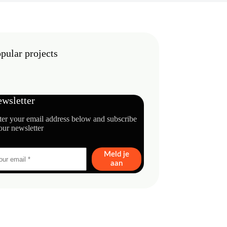
pular projects
wsletter
ter your email address below and subscribe
our newsletter
Meld je
aan