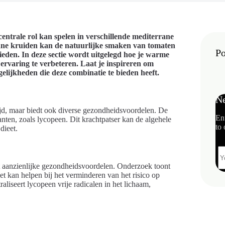
entrale rol kan spelen in verschillende mediterrane
ane kruiden kan de natuurlijke smaken van tomaten
Po
ieden. In deze sectie wordt uitgelegd hoe je warme
rvaring te verbeteren. Laat je inspireren om
elijkheden die deze combinatie te bieden heeft.
Ne
ijd, maar biedt ook diverse gezondheidsvoordelen. De
En
anten, zoals lycopeen. Dit krachtpatser kan de algehele
to 
dieet.
t aanzienlijke gezondheidsvoordelen. Onderzoek toont
t kan helpen bij het verminderen van het risico op
aliseert lycopeen vrije radicalen in het lichaam,