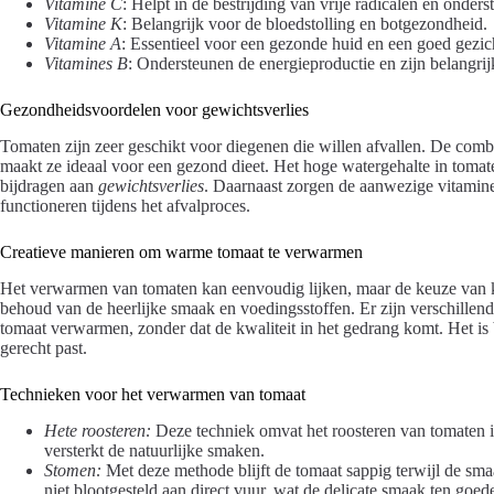
Vitamine C
: Helpt in de bestrijding van vrije radicalen en onde
Vitamine K
: Belangrijk voor de bloedstolling en botgezondheid.
Vitamine A
: Essentieel voor een gezonde huid en een goed gezi
Vitamines B
: Ondersteunen de energieproductie en zijn belangrij
Gezondheidsvoordelen voor gewichtsverlies
Tomaten zijn zeer geschikt voor diegenen die willen afvallen. De comb
maakt ze ideaal voor een gezond dieet. Het hoge watergehalte in tomate
bijdragen aan
gewichtsverlies
. Daarnaast zorgen de aanwezige vitamines
functioneren tijdens het afvalproces.
Creatieve manieren om warme tomaat te verwarmen
Het verwarmen van tomaten kan eenvoudig lijken, maar de keuze van ko
behoud van de heerlijke smaak en voedingsstoffen. Er zijn verschillend
tomaat verwarmen, zonder dat de kwaliteit in het gedrang komt. Het is b
gerecht past.
Technieken voor het verwarmen van tomaat
Hete roosteren:
Deze techniek omvat het roosteren van tomaten in 
versterkt de natuurlijke smaken.
Stomen:
Met deze methode blijft de tomaat sappig terwijl de sm
niet blootgesteld aan direct vuur, wat de delicate smaak ten goed