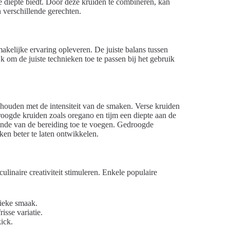
se diepte biedt. Door deze kruiden te combineren, kan
 verschillende gerechten.
elijke ervaring opleveren. De juiste balans tussen
k om de juiste technieken toe te passen bij het gebruik
 houden met de intensiteit van de smaken. Verse kruiden
edroogde kruiden zoals oregano en tijm een diepte aan de
einde van de bereiding toe te voegen. Gedroogde
en beter te laten ontwikkelen.
inaire creativiteit stimuleren. Enkele populaire
sieke smaak.
isse variatie.
ick.