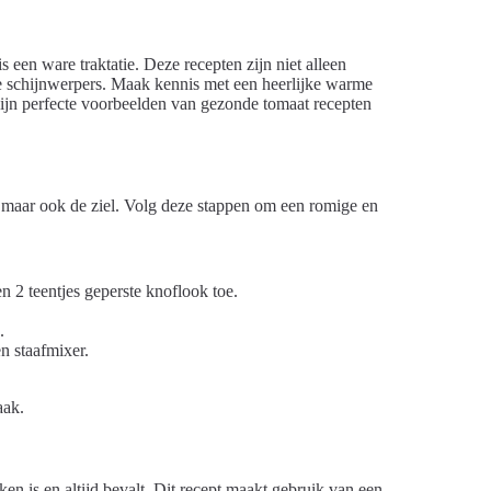
een ware traktatie. Deze recepten zijn niet alleen
e schijnwerpers. Maak kennis met een heerlijke warme
ijn perfecte voorbeelden van gezonde tomaat recepten
 maar ook de ziel. Volg deze stappen om een romige en
en 2 teentjes geperste knoflook toe.
.
n staafmixer.
aak.
en is en altijd bevalt. Dit recept maakt gebruik van een