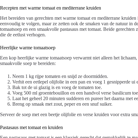
Recepten met warme tomaat en mediterrane kruiden
Het bereiden van gerechten met warme tomaat en mediterrane kruiden is 
eenvoudig te volgen, maar ze zetten ook de smaken van de natuur in d
tomaatsoep en een smaakvolle pastasaus met tomaat. Beide gerechten z
die de eetlust verhogen.
Heerlijke warme tomaatsoep
Een kop heerlijke warme tomaatsoep verwarmt niet alleen het lichaam,
smaakvolle soep te bereiden:
Neem 1 kg rijpe tomaten en snijd ze doormidden.
Verhit een eetlepel olijfolie in een pan en voeg 1 gesnipperde ui 
Bak tot de ui glazig is en voeg de tomaten toe.
Voeg 500 ml groentebouillon en een handvol verse basilicum toe
Laat het geheel 20 minuten sudderen en pureer het daarna met ee
Breng op smaak met zout, peper en een snuf suiker.
Serveer de soep met een beetje olijfolie en verse kruiden voor extra sm
Pastasaus met tomaat en kruiden
Een pastasaus met tomaat is een klassiek gerecht dat gemakkelijk te mak