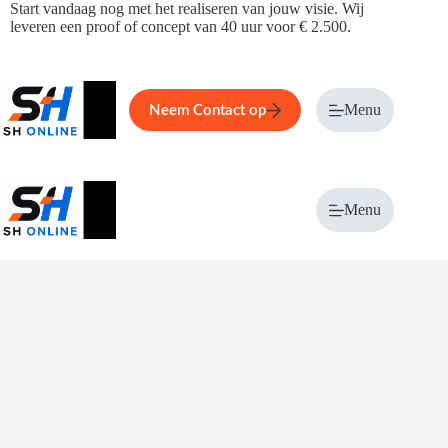
Ga
Start vandaag nog met het realiseren van jouw visie. Wij
naar
leveren een proof of concept van 40 uur voor € 2.500.
de
inhoud
Home
Service
Over ons
Menu
Magazi
Neem Contact op
Menu