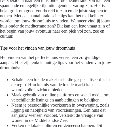
De zoektocht naar een huis onder de mediterrane zon kan een
spannende en tegelijkertijd uitdagende ervaring zijn. Het is
belangrijk om goed voorbereid te zijn en de juiste stappen te
nemen. Met een aantal praktische tips kan het makkelijker
worden om jouw droomhuis te vinden. Wanneer vind jij jouw
huis onder de mediterrane zon? Dit kan een lege vraag zijn of
het begin van jouw avontuur naar een plek vol zon, zee en
cultuur.
Tips voor het vinden van jouw droomhuis
Het vinden van het perfecte huis vereist een zorgvuldige
aanpak. Hier zijn enkele nuttige tips voor het vinden van jouw
droomhuis:
Schakel een lokale makelaar in die gespecialiseerd is in
de regio. Hun kennis van de lokale markt kan
waardevolle inzichten bieden.
Maak gebruik van online platforms en social media om
verschillende listings en aanbiedingen te bekijken.
Neem je persoonlijke voorkeuren in overweging, zoals
ligging en nabijheid van voorzieningen. Een huis dat
aan jouw wensen voldoet, versterkt de vreugde van
wonen in de Middellandse Zee.
Verken de lokale culturen en gemeenschappen. Dit