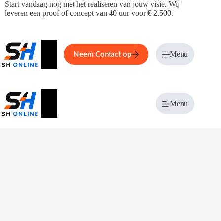
Ga
Start vandaag nog met het realiseren van jouw visie. Wij
naar
leveren een proof of concept van 40 uur voor € 2.500.
de
inhoud
Home
Service
Over ons
Menu
Magazi
Neem Contact op
Menu