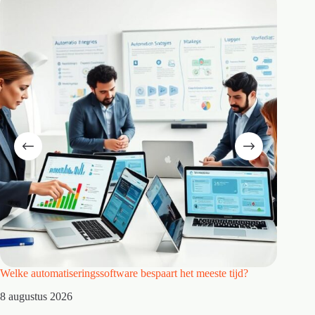
Welke automatiseringssoftware bespaart het meeste tijd?
Wat maa
8 augustus 2026
7 augus