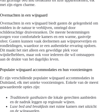
van gezellige bed and breakfasts tot luxe appartementen, elk
met zijn eigen charme.
Overnachten in een wijngaard
Overnachten in een wijngaard biedt gasten de gelegenheid om
midden in de natuur te verblijven, omringd door
schilderachtige druivenranken. De meeste bestemmingen
zorgen voor comfortabele kamers en een warme, gastvrije
sfeer. Gasten kunnen vaak deelnemen aan wijnproeverijen en
rondleidingen, waardoor ze een authentieke ervaring opdoen.
Dit maakt het niet alleen een geweldige plek voor
wijnliefhebbers, maar ook voor iedereen die wil ontsnappen
aan de drukte van het dagelijks leven.
Populaire wijngaard accommodaties en hun voorzieningen
Er zijn verschillende populaire wijngaard accommodaties in
Duitsland, elk met unieke voorzieningen. Enkele van de meest
gewaardeerde opties zijn:
Traditionele gasthuizen
die lokale gerechten aanbieden
en de nadruk leggen op regionale wijnen.
Luxe bed and breakfasts
met ruime kamers met uitzicht
op de wijngaarden.