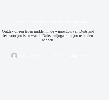
Kun jij leven tussen de wijngaarden van Duitsland?
Ontdek of een leven midden in de wijnregio's van Duitsland
iets voor jou is en wat de Duitse wijngaarden jou te bieden
hebben.
management
13 april 2025
Magazine