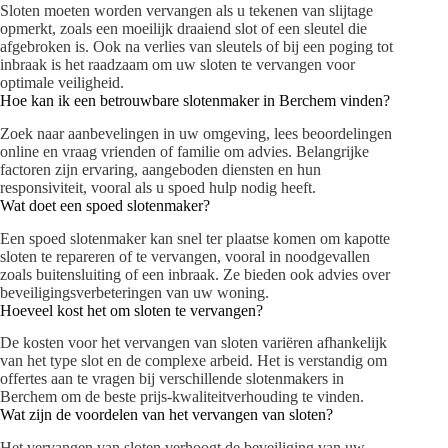
Sloten moeten worden vervangen als u tekenen van slijtage
opmerkt, zoals een moeilijk draaiend slot of een sleutel die
afgebroken is. Ook na verlies van sleutels of bij een poging tot
inbraak is het raadzaam om uw sloten te vervangen voor
optimale veiligheid.
Hoe kan ik een betrouwbare slotenmaker in Berchem vinden?
Zoek naar aanbevelingen in uw omgeving, lees beoordelingen
online en vraag vrienden of familie om advies. Belangrijke
factoren zijn ervaring, aangeboden diensten en hun
responsiviteit, vooral als u spoed hulp nodig heeft.
Wat doet een spoed slotenmaker?
Een spoed slotenmaker kan snel ter plaatse komen om kapotte
sloten te repareren of te vervangen, vooral in noodgevallen
zoals buitensluiting of een inbraak. Ze bieden ook advies over
beveiligingsverbeteringen van uw woning.
Hoeveel kost het om sloten te vervangen?
De kosten voor het vervangen van sloten variëren afhankelijk
van het type slot en de complexe arbeid. Het is verstandig om
offertes aan te vragen bij verschillende slotenmakers in
Berchem om de beste prijs-kwaliteitverhouding te vinden.
Wat zijn de voordelen van het vervangen van sloten?
Het vervangen van sloten verhoogt de beveiliging van uw