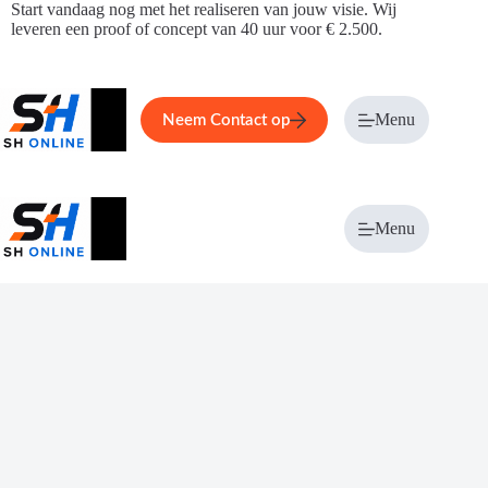
Ga
Start vandaag nog met het realiseren van jouw visie. Wij
naar
leveren een proof of concept van 40 uur voor € 2.500.
de
inhoud
Home
Service
Over ons
Menu
Magazi
Neem Contact op
Menu