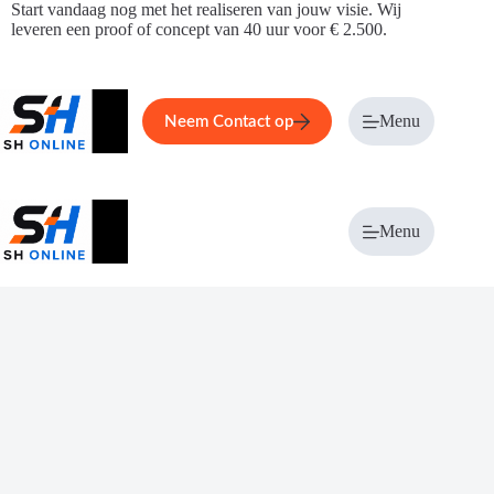
Ga
Start vandaag nog met het realiseren van jouw visie. Wij
naar
leveren een proof of concept van 40 uur voor € 2.500.
de
inhoud
Home
Service
Over ons
Menu
Magazi
Neem Contact op
Menu