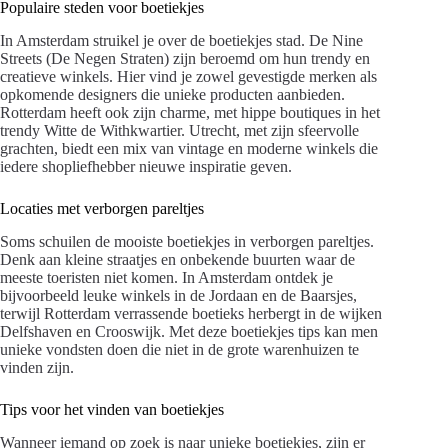
Populaire steden voor boetiekjes
In Amsterdam struikel je over de boetiekjes stad. De Nine
Streets (De Negen Straten) zijn beroemd om hun trendy en
creatieve winkels. Hier vind je zowel gevestigde merken als
opkomende designers die unieke producten aanbieden.
Rotterdam heeft ook zijn charme, met hippe boutiques in het
trendy Witte de Withkwartier. Utrecht, met zijn sfeervolle
grachten, biedt een mix van vintage en moderne winkels die
iedere shopliefhebber nieuwe inspiratie geven.
Locaties met verborgen pareltjes
Soms schuilen de mooiste boetiekjes in verborgen pareltjes.
Denk aan kleine straatjes en onbekende buurten waar de
meeste toeristen niet komen. In Amsterdam ontdek je
bijvoorbeeld leuke winkels in de Jordaan en de Baarsjes,
terwijl Rotterdam verrassende boetieks herbergt in de wijken
Delfshaven en Crooswijk. Met deze boetiekjes tips kan men
unieke vondsten doen die niet in de grote warenhuizen te
vinden zijn.
Tips voor het vinden van boetiekjes
Wanneer iemand op zoek is naar unieke boetiekjes, zijn er