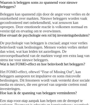
Waarom is beleggen soms zo spannend voor nieuwe
beleggers?
Beleggen kan spannend zijn door de angst voor verlies en de
onzekerheid over markten. Nieuwe beleggers worden vaak
geconfronteerd met onbekendheid, wat zenuwen kan
oproepen. Deze emotionele reactie is volkomen normaal en
vereist tijd en ervaring om te overwinnen.
Hoe ervaart de psychologie een rol bij investeringsbesluiten?
De psychologie van beleggen is cruciaal; angst voor verlies
beïnvloedt vaak beslissingen. Mensen voelen verlies sterker
dan winst, wat kan leiden tot aarzelingen. De
onvoorspelbaarheid van de markten voegt een extra laag van
stress toe voor nieuwe beleggers.
Wat is het FOMO-effect en hoe beïnvloedt het beleggers?
Het FOMO-effect, oftewel “Fear of Missing Out”, kan
beleggers aansporen tot impulsieve en soms risicovolle
beslissingen. Dit fenomeen wordt vaak versterkt door sociale
media en nieuws, die een gevoel van urgentie creëren rond
investeringen.
Hoe kan ik de spanning van beleggen verminderen?
Een stap-voor-stap aanpak kan helpen om de drempel te
verlagen. Daarnaast is educatie en kennisopbouw essentieel;