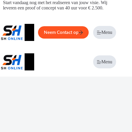
Ga
Start vandaag nog met het realiseren van jouw visie. Wij
naar
leveren een proof of concept van 40 uur voor € 2.500.
de
inhoud
Home
Service
Over ons
Menu
Magazi
Neem Contact op
Menu