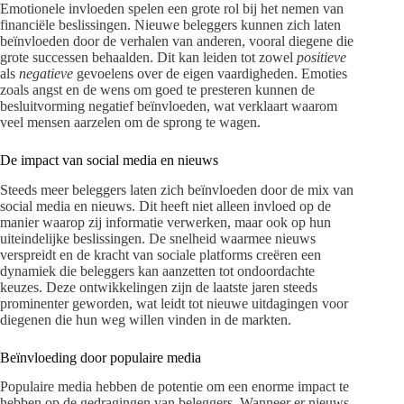
Emotionele invloeden spelen een grote rol bij het nemen van
financiële beslissingen. Nieuwe beleggers kunnen zich laten
beïnvloeden door de verhalen van anderen, vooral diegene die
grote successen behaalden. Dit kan leiden tot zowel
positieve
als
negatieve
gevoelens over de eigen vaardigheden. Emoties
zoals angst en de wens om goed te presteren kunnen de
besluitvorming negatief beïnvloeden, wat verklaart waarom
veel mensen aarzelen om de sprong te wagen.
De impact van social media en nieuws
Steeds meer beleggers laten zich beïnvloeden door de mix van
social media en nieuws. Dit heeft niet alleen invloed op de
manier waarop zij informatie verwerken, maar ook op hun
uiteindelijke beslissingen. De snelheid waarmee nieuws
verspreidt en de kracht van sociale platforms creëren een
dynamiek die beleggers kan aanzetten tot ondoordachte
keuzes. Deze ontwikkelingen zijn de laatste jaren steeds
prominenter geworden, wat leidt tot nieuwe uitdagingen voor
diegenen die hun weg willen vinden in de markten.
Beïnvloeding door populaire media
Populaire media hebben de potentie om een enorme impact te
hebben op de gedragingen van beleggers. Wanneer er nieuws