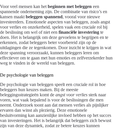
Voor veel mensen kan het
beginnen met beleggen
een
spannende onderneming zijn. De combinatie van risico’s en
kansen maakt
beleggen spannend
, vooral voor nieuwe
investeerders. Emotionele aspecten van beleggen, zoals angst
voor verlies en onzekerheid, spelen vaak een cruciale rol bij
de beslissing om wel of niet een
financiële investering
te
doen. Het is belangrijk om deze gevoelens te begrijpen en te
erkennen, zodat beleggers beter voorbereid zijn op de
uitdagingen die ze tegenkomen. Door inzicht te krijgen in wat
deze spanning veroorzaakt, kunnen beleggers leren om
effectiever om te gaan met hun emoties en zelfverzekerder hun
weg te vinden in de wereld van beleggen.
De psychologie van beleggen
De psychologie van beleggen speelt een cruciale rol in hoe
beleggers hun keuzes maken. Bij de meeste
beleggingsstrategieën komt de
angst voor verlies
sterk naar
voren, wat vaak bepalend is voor de beslissingen die men
neemt. Onderzoek toont aan dat mensen verlies als pijnlijker
ervaren dan winst als plezierig. Deze emotionele
besluitvorming kan aanzienlijke invloed hebben op het succes
van investeringen. Het is belangrijk dat beleggers zich bewust
zijn van deze dynamiek, zodat ze betere keuzes kunnen