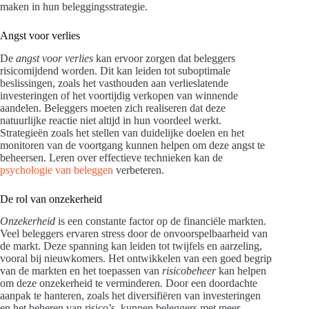
maken in hun beleggingsstrategie.
Angst voor verlies
De
angst voor verlies
kan ervoor zorgen dat beleggers
risicomijdend worden. Dit kan leiden tot suboptimale
beslissingen, zoals het vasthouden aan verlieslatende
investeringen of het voortijdig verkopen van winnende
aandelen. Beleggers moeten zich realiseren dat deze
natuurlijke reactie niet altijd in hun voordeel werkt.
Strategieën zoals het stellen van duidelijke doelen en het
monitoren van de voortgang kunnen helpen om deze angst te
beheersen. Leren over effectieve technieken kan de
psychologie van beleggen
verbeteren.
De rol van onzekerheid
Onzekerheid
is een constante factor op de financiële markten.
Veel beleggers ervaren stress door de onvoorspelbaarheid van
de markt. Deze spanning kan leiden tot twijfels en aarzeling,
vooral bij nieuwkomers. Het ontwikkelen van een goed begrip
van de markten en het toepassen van
risicobeheer
kan helpen
om deze onzekerheid te verminderen. Door een doordachte
aanpak te hanteren, zoals het diversifiëren van investeringen
en het beheren van risico’s, kunnen beleggers met meer