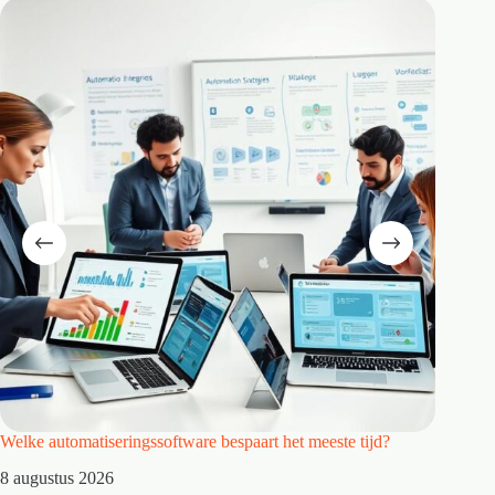
Welke automatiseringssoftware bespaart het meeste tijd?
Wat maa
8 augustus 2026
7 augus