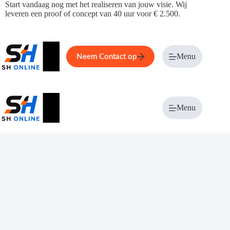
Ga
Start vandaag nog met het realiseren van jouw visie. Wij
naar
leveren een proof of concept van 40 uur voor € 2.500.
de
inhoud
Home
Service
Over ons
Menu
Magazi
Neem Contact op
Menu