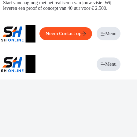
Ga
Start vandaag nog met het realiseren van jouw visie. Wij
naar
leveren een proof of concept van 40 uur voor € 2.500.
de
inhoud
Home
Service
Over ons
Menu
Magazi
Neem Contact op
Menu