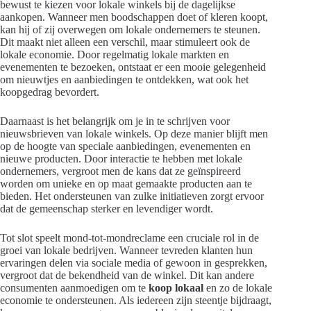
bewust te kiezen voor lokale winkels bij de dagelijkse
aankopen. Wanneer men boodschappen doet of kleren koopt,
kan hij of zij overwegen om lokale ondernemers te steunen.
Dit maakt niet alleen een verschil, maar stimuleert ook de
lokale economie. Door regelmatig lokale markten en
evenementen te bezoeken, ontstaat er een mooie gelegenheid
om nieuwtjes en aanbiedingen te ontdekken, wat ook het
koopgedrag bevordert.
Daarnaast is het belangrijk om je in te schrijven voor
nieuwsbrieven van lokale winkels. Op deze manier blijft men
op de hoogte van speciale aanbiedingen, evenementen en
nieuwe producten. Door interactie te hebben met lokale
ondernemers, vergroot men de kans dat ze geïnspireerd
worden om unieke en op maat gemaakte producten aan te
bieden. Het ondersteunen van zulke initiatieven zorgt ervoor
dat de gemeenschap sterker en levendiger wordt.
Tot slot speelt mond-tot-mondreclame een cruciale rol in de
groei van lokale bedrijven. Wanneer tevreden klanten hun
ervaringen delen via sociale media of gewoon in gesprekken,
vergroot dat de bekendheid van de winkel. Dit kan andere
consumenten aanmoedigen om te
koop lokaal
en zo de lokale
economie te ondersteunen. Als iedereen zijn steentje bijdraagt,