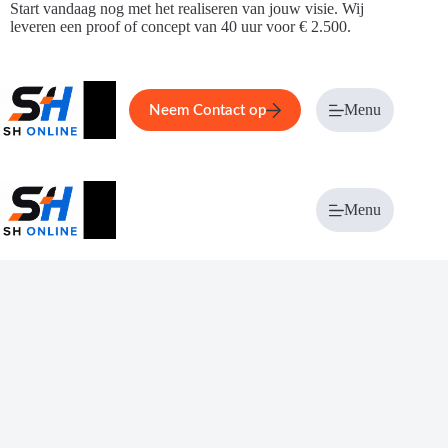
Ga
Start vandaag nog met het realiseren van jouw visie. Wij
naar
leveren een proof of concept van 40 uur voor € 2.500.
de
inhoud
Home
Service
Over ons
Menu
Magazi
Neem Contact op
Menu