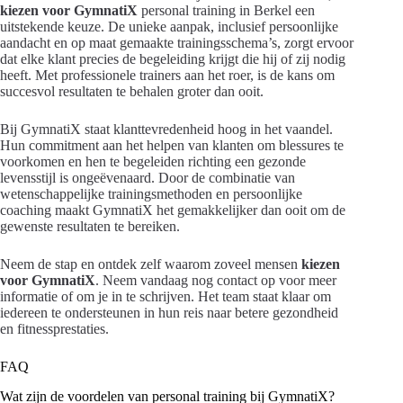
kiezen voor GymnatiX
personal training in Berkel een
uitstekende keuze. De unieke aanpak, inclusief persoonlijke
aandacht en op maat gemaakte trainingsschema’s, zorgt ervoor
dat elke klant precies de begeleiding krijgt die hij of zij nodig
heeft. Met professionele trainers aan het roer, is de kans om
succesvol resultaten te behalen groter dan ooit.
Bij GymnatiX staat klanttevredenheid hoog in het vaandel.
Hun commitment aan het helpen van klanten om blessures te
voorkomen en hen te begeleiden richting een gezonde
levensstijl is ongeëvenaard. Door de combinatie van
wetenschappelijke trainingsmethoden en persoonlijke
coaching maakt GymnatiX het gemakkelijker dan ooit om de
gewenste resultaten te bereiken.
Neem de stap en ontdek zelf waarom zoveel mensen
kiezen
voor GymnatiX
. Neem vandaag nog contact op voor meer
informatie of om je in te schrijven. Het team staat klaar om
iedereen te ondersteunen in hun reis naar betere gezondheid
en fitnessprestaties.
FAQ
Wat zijn de voordelen van personal training bij GymnatiX?