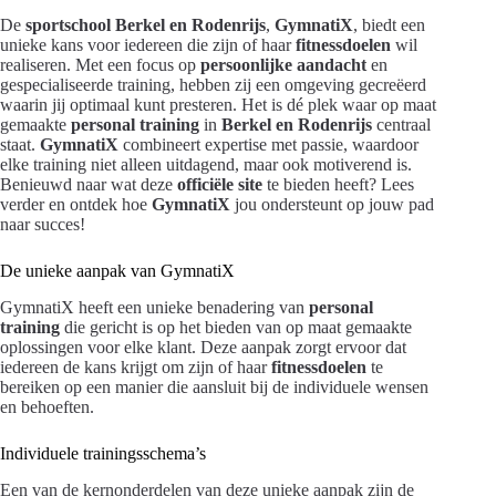
De
sportschool Berkel en Rodenrijs
,
GymnatiX
, biedt een
unieke kans voor iedereen die zijn of haar
fitnessdoelen
wil
realiseren. Met een focus op
persoonlijke aandacht
en
gespecialiseerde training, hebben zij een omgeving gecreëerd
waarin jij optimaal kunt presteren. Het is dé plek waar op maat
gemaakte
personal training
in
Berkel en Rodenrijs
centraal
staat.
GymnatiX
combineert expertise met passie, waardoor
elke training niet alleen uitdagend, maar ook motiverend is.
Benieuwd naar wat deze
officiële site
te bieden heeft? Lees
verder en ontdek hoe
GymnatiX
jou ondersteunt op jouw pad
naar succes!
De unieke aanpak van GymnatiX
GymnatiX heeft een unieke benadering van
personal
training
die gericht is op het bieden van op maat gemaakte
oplossingen voor elke klant. Deze aanpak zorgt ervoor dat
iedereen de kans krijgt om zijn of haar
fitnessdoelen
te
bereiken op een manier die aansluit bij de individuele wensen
en behoeften.
Individuele trainingsschema’s
Een van de kernonderdelen van deze unieke aanpak zijn de