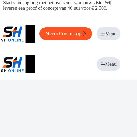
Ga
Start vandaag nog met het realiseren van jouw visie. Wij
naar
leveren een proof of concept van 40 uur voor € 2.500.
de
inhoud
Home
Service
Over ons
Menu
Magazi
Neem Contact op
Menu