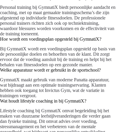
Personal training bij GymnatiX biedt persoonlijke aandacht en
coaching, met op maat gemaakte trainingsschema’s die zijn
afgestemd op individuele fitnessdoelen. De professionele
personal trainers richten zich ook op techniektraining,
waardoor blessures worden voorkomen en de effectiviteit van
de training toeneemt.
Hoe wordt een voedingsplan opgesteld bij GymnatiX?
Bij GymnatiX wordt een voedingsplan opgesteld op basis van
de persoonlijke doelen en behoeften van de klant. Dit zorgt
ervoor dat de voeding aansluit bij de training en helpt bij het
behalen van fitnessdoelen op een gezonde manier.
Welke apparatuur wordt er gebruikt in de sportschool?
GymnatiX maakt gebruik van moderne Panatta apparatuur,
wat bijdraagt aan een optimale trainingservaring. Klanten
hebben ook toegang tot Invictus Gym, wat de variatie in
trainingen vergroot.
Wat houdt lifestyle coaching in bij GymnatiX?
Lifestyle coaching bij GymnatiX omvat begeleiding bij het
maken van duurzame leefstijlveranderingen die verder gaan
dan fysieke training. Dit omvat advies over voeding,
stressmanagement en het verbeteren van de mentale
gezondheid, wat bijdraagt aan persoonlijke ontwikkeling.